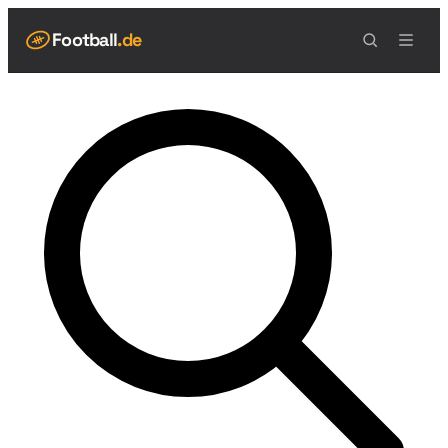
Football
.de
NAVIGATION
Live Scores
Spielplan
Teams
Tabelle
Football Regeln
Spielfeld
Spielablauf