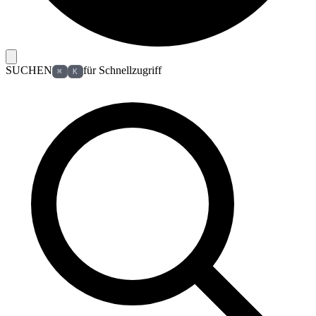
SUCHEN
für Schnellzugriff
⌘
K