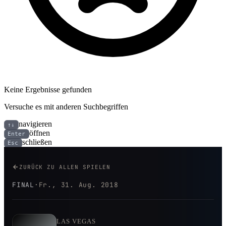
Keine Ergebnisse gefunden
Versuche es mit anderen Suchbegriffen
navigieren
↑↓
öffnen
Enter
schließen
Esc
Las Vegas Raiders bei Seattle 
ZURÜCK ZU ALLEN SPIELEN
FINAL
·
Fr., 31. Aug. 2018
LAS VEGAS