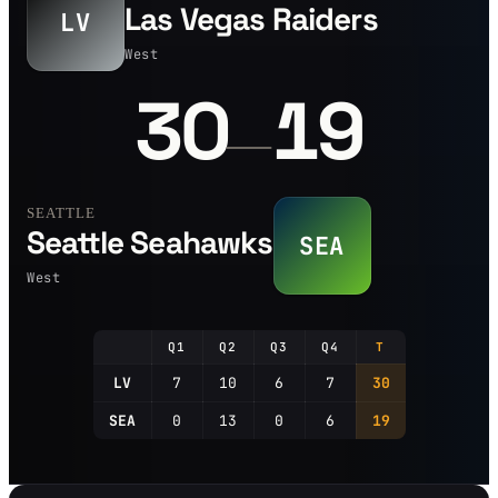
Las Vegas Raiders
LV
West
30
19
—
SEATTLE
Seattle Seahawks
SEA
West
Q1
Q2
Q3
Q4
T
LV
7
10
6
7
30
SEA
0
13
0
6
19