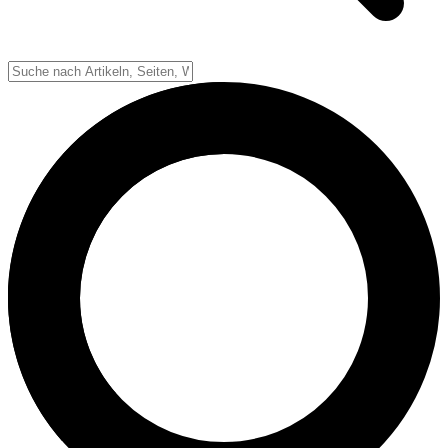
Down-System
Punkte & Scoring
Positionen
Strafen & Fouls
Overtime
Schiedsrichter
Football Lexikon