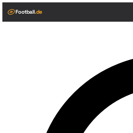
Football
.de
NAVIGATION
Live Scores
Spielplan
Teams
Tabelle
Football Regeln
Spielfeld
Spielablauf