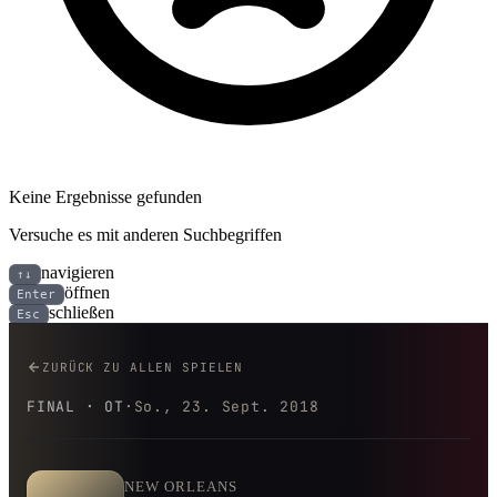
Keine Ergebnisse gefunden
Versuche es mit anderen Suchbegriffen
navigieren
↑↓
öffnen
Enter
schließen
Esc
New Orleans Saints bei Atlanta 
ZURÜCK ZU ALLEN SPIELEN
FINAL · OT
·
So., 23. Sept. 2018
NEW ORLEANS