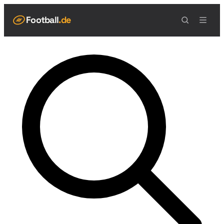
Football
.de
NAVIGATION
Live Scores
Spielplan
Teams
Tabelle
Football Regeln
Spielfeld
Spielablauf