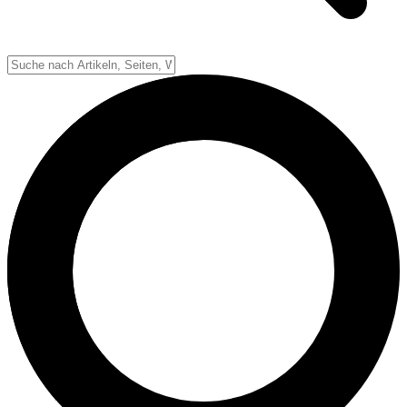
Down-System
Punkte & Scoring
Positionen
Strafen & Fouls
Overtime
Schiedsrichter
Football Lexikon