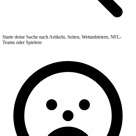
Starte deine Suche nach Artikeln, Seiten, Wettanbietern, NFL-
Teams oder Spielern