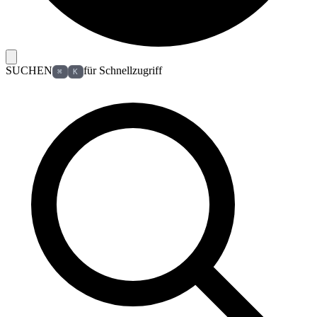
SUCHEN
für Schnellzugriff
⌘
K