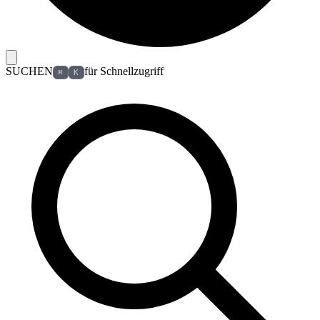
SUCHEN
für Schnellzugriff
⌘
K