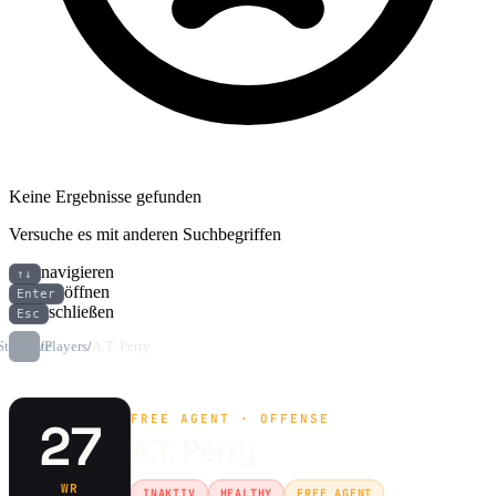
Keine Ergebnisse gefunden
Versuche es mit anderen Suchbegriffen
navigieren
↑↓
öffnen
Enter
schließen
Esc
Startseite
/
Players
/
A.T. Perry
FREE AGENT · OFFENSE
27
A.T. Perry
WR
INAKTIV
HEALTHY
FREE AGENT