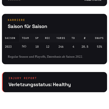
KARRIERE
Saison für Saison
SAISON
TEAM
SP
REC
YARDS
TD
Ø
SNAPS
2023
NO
10
12
246
4
20.5
53%
Regular Season und Playoffs, Datenbasis ab Saison 2022.
INJURY REPORT
Verletzungsstatus: Healthy