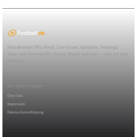
Football
.de
Dein deutsches NFL-Portal. Live-Scores, Spielpläne, Standings,
Team- und Spielerprofile, Stories, Regeln und mehr — alles auf einer
Plattform.
INFORMATIONEN
Über Uns
Impressum
Datenschutzerklärung