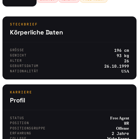
STECKBRIEF
Körperliche Daten
GRÖSSE
196 cm
GEWICHT
93 kg
ALTER
26
GEBURTSDATUM
26.10.1999
NATIONALITÄT
USA
KARRIERE
Profil
STATUS
Free Agent
POSITION
WR
POSITIONSGRUPPE
Offense
ERFAHRUNG
2 Jahre
COLLEGE
Wake Forest