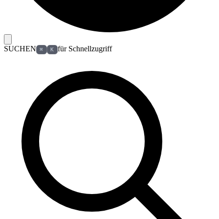
SUCHEN
für Schnellzugriff
⌘
K