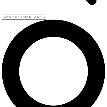
Down-System
Punkte & Scoring
Positionen
Strafen & Fouls
Overtime
Schiedsrichter
Football Lexikon