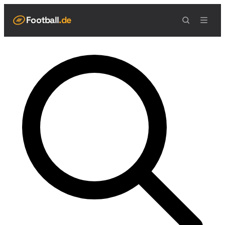
Football
.de
NAVIGATION
Live Scores
Spielplan
Teams
Tabelle
Football Regeln
Spielfeld
Spielablauf