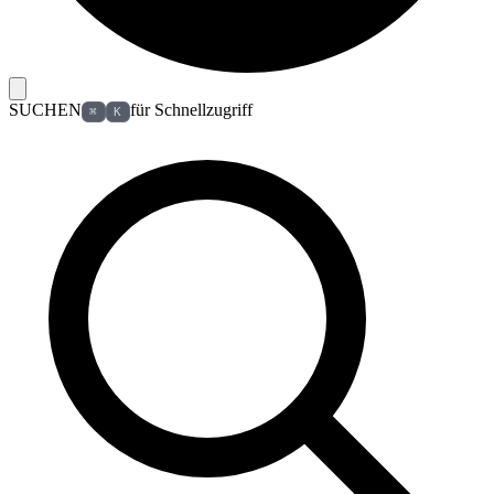
SUCHEN
für Schnellzugriff
⌘
K