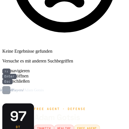
Keine Ergebnisse gefunden
Versuche es mit anderen Suchbegriffen
navigieren
↑↓
öffnen
Enter
schließen
Esc
Startseite
/
Players
/
Adam Gotsis
FREE AGENT · DEFENSE
97
Adam Gotsis
DT
INAKTIV
HEALTHY
FREE AGENT