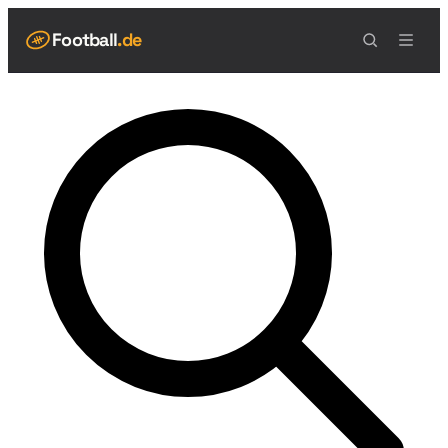
Football
.de
NAVIGATION
Live Scores
Spielplan
Teams
Tabelle
Football Regeln
Spielfeld
Spielablauf