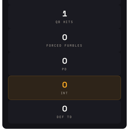
1
QB HITS
0
FORCED FUMBLES
0
PD
0
INT
0
DEF TD