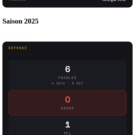
Saison 2025
1 Spiele gespielt
DEFENSE
6
TACKLES
4 Solo · 0 AST
0
SACKS
1
TFL