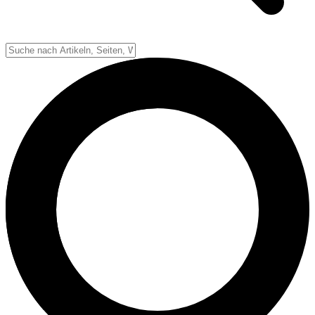
Down-System
Punkte & Scoring
Positionen
Strafen & Fouls
Overtime
Schiedsrichter
Football Lexikon