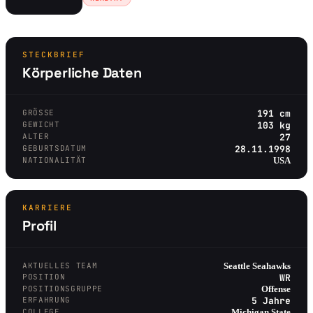
STECKBRIEF
Körperliche Daten
GRÖSSE
191 cm
GEWICHT
103 kg
ALTER
27
GEBURTSDATUM
28.11.1998
NATIONALITÄT
USA
KARRIERE
Profil
AKTUELLES TEAM
Seattle Seahawks
POSITION
WR
POSITIONSGRUPPE
Offense
ERFAHRUNG
5 Jahre
COLLEGE
Michigan State