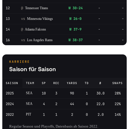
12
@
W 30-24
-
-
Tennessee Titans
13
vs
W 26-0
-
-
Minnesota Vikings
14
@
W 37-9
-
-
Atlanta Falcons
16
vs
W 38-37
-
-
Los Angeles Rams
KARRIERE
Saison für Saison
SAISON
TEAM
SP
REC
YARDS
TD
Ø
SNAPS
2025
SEA
10
3
90
1
30.0
28%
2024
SEA
4
2
44
0
22.0
22%
2022
PIT
1
1
2
0
2.0
14%
Regular Season und Playoffs, Datenbasis ab Saison 2022.