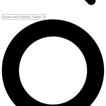
Down-System
Punkte & Scoring
Positionen
Strafen & Fouls
Overtime
Schiedsrichter
Football Lexikon