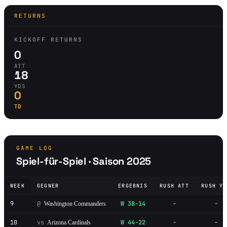
RETURNS
KICKOFF RETURNS
0
ATT
18
YDS
0
TD
GAME LOG
Spiel-für-Spiel · Saison 2025
WEEK
GEGNER
ERGEBNIS
RUSH ATT
RUSH YD
9
@
W 38-14
-
-
Washington Commanders
10
vs
W 44-22
-
-
Arizona Cardinals