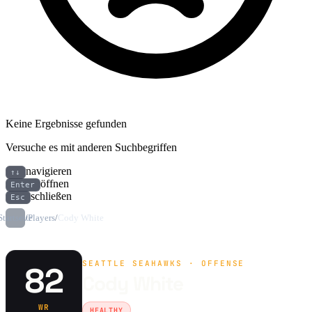
Keine Ergebnisse gefunden
Versuche es mit anderen Suchbegriffen
navigieren
↑↓
öffnen
Enter
schließen
Esc
Startseite
/
Players
/
Cody White
SEATTLE SEAHAWKS · OFFENSE
82
Cody White
WR
HEALTHY