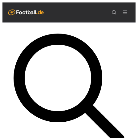
Football
.de
NAVIGATION
Live Scores
Spielplan
Teams
Tabelle
Football Regeln
Spielfeld
Spielablauf