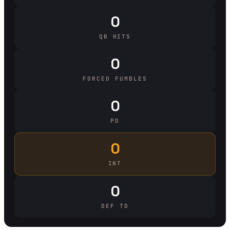
0
QB HITS
0
FORCED FUMBLES
0
PD
0
INT
0
DEF TD