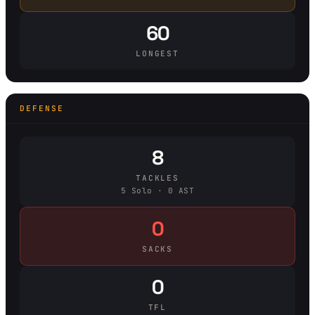
60
LONGEST
DEFENSE
8
TACKLES
5 Solo · 0 AST
0
SACKS
0
TFL