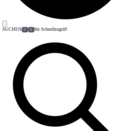
SUCHEN
für Schnellzugriff
⌘
K