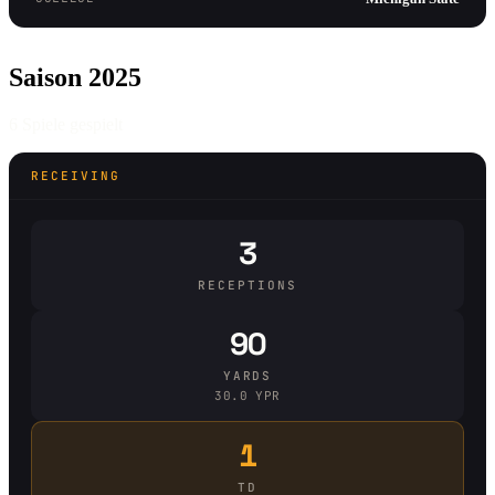
Saison 2025
6 Spiele gespielt
RECEIVING
3
RECEPTIONS
90
YARDS
30.0 YPR
1
TD