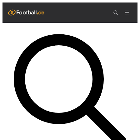
Football
.de
NAVIGATION
Live Scores
Spielplan
Teams
Tabelle
Football Regeln
Spielfeld
Spielablauf