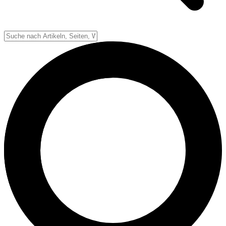
Down-System
Punkte & Scoring
Positionen
Strafen & Fouls
Overtime
Schiedsrichter
Football Lexikon