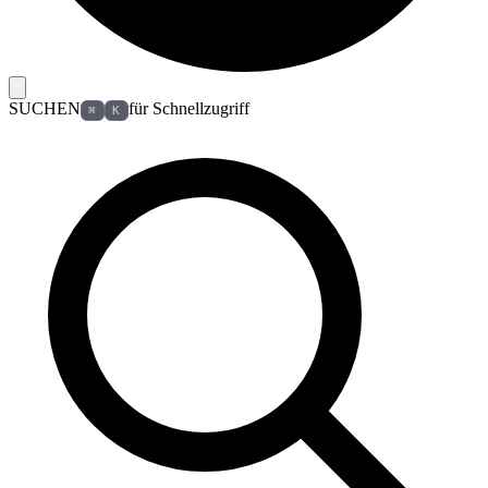
SUCHEN
für Schnellzugriff
⌘
K