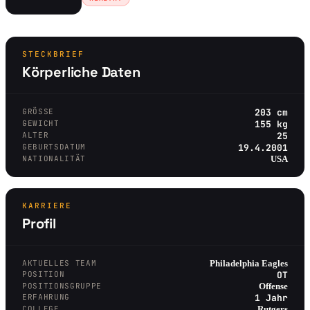
STECKBRIEF
Körperliche Daten
GRÖSSE
203 cm
GEWICHT
155 kg
ALTER
25
GEBURTSDATUM
19.4.2001
NATIONALITÄT
USA
KARRIERE
Profil
AKTUELLES TEAM
Philadelphia Eagles
POSITION
OT
POSITIONSGRUPPE
Offense
ERFAHRUNG
1 Jahr
COLLEGE
Rutgers