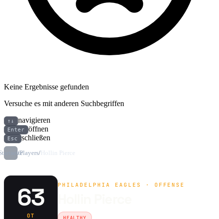
Keine Ergebnisse gefunden
Versuche es mit anderen Suchbegriffen
navigieren
↑↓
öffnen
Enter
schließen
Esc
Startseite
/
Players
/
Hollin Pierce
PHILADELPHIA EAGLES · OFFENSE
63
Hollin Pierce
OT
HEALTHY