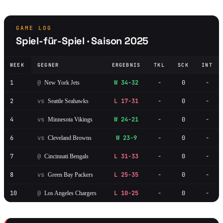
GAME LOG
Spiel-für-Spiel · Saison 2025
WEEK
GEGNER
ERGEBNIS
TKL
SCK
INT
1
@
W 34-32
-
0
-
New York Jets
2
vs
L 17-31
-
0
-
Seattle Seahawks
4
vs
W 24-21
-
0
-
Minnesota Vikings
6
vs
W 23-9
-
0
-
Cleveland Browns
7
@
L 31-33
-
0
-
Cincinnati Bengals
8
vs
L 25-35
-
0
-
Green Bay Packers
10
@
L 10-25
-
0
-
Los Angeles Chargers