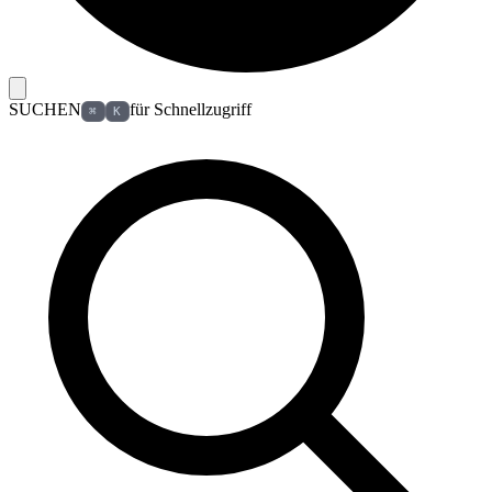
SUCHEN
für Schnellzugriff
⌘
K