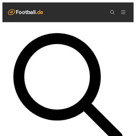
Football
.de
NAVIGATION
Live Scores
Spielplan
Teams
Tabelle
Football Regeln
Spielfeld
Spielablauf