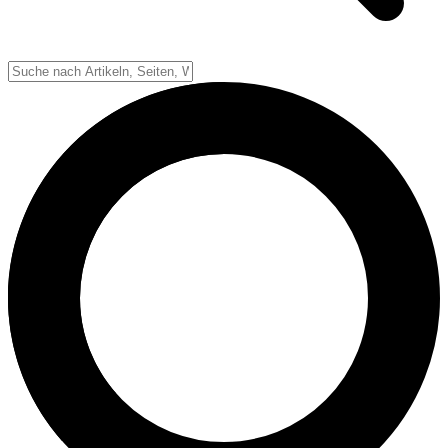
Down-System
Punkte & Scoring
Positionen
Strafen & Fouls
Overtime
Schiedsrichter
Football Lexikon