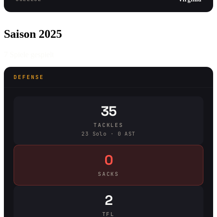
Saison 2025
7 Spiele gespielt
DEFENSE
35
TACKLES
23 Solo · 0 AST
0
SACKS
2
TFL