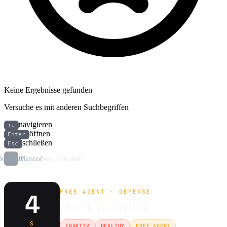
Keine Ergebnisse gefunden
Versuche es mit anderen Suchbegriffen
navigieren
↑↓
öffnen
Enter
schließen
Esc
Startseite
/
Players
/
Juan Thornhill
FREE AGENT · DEFENSE
4
Juan Thornhill
S
INAKTIV
HEALTHY
FREE AGENT