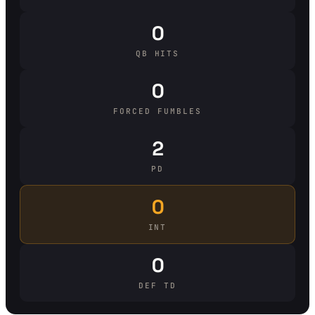
0
QB HITS
0
FORCED FUMBLES
2
PD
0
INT
0
DEF TD