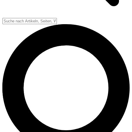
Down-System
Punkte & Scoring
Positionen
Strafen & Fouls
Overtime
Schiedsrichter
Football Lexikon