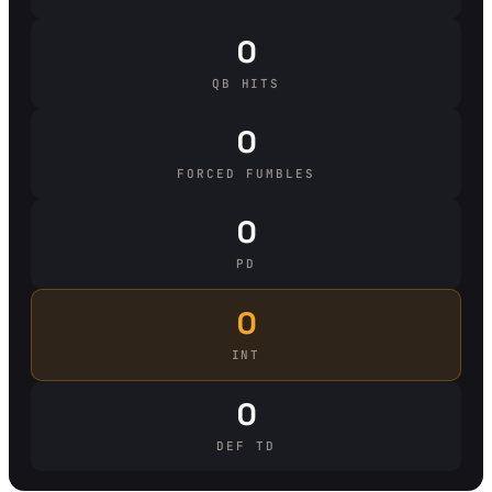
0
QB HITS
0
FORCED FUMBLES
0
PD
0
INT
0
DEF TD