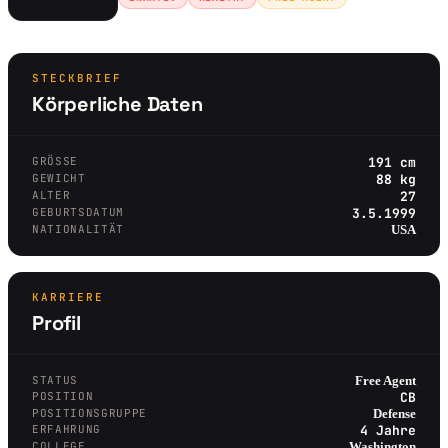
STECKBRIEF
Körperliche Daten
GRÖSSE
191 cm
GEWICHT
88 kg
ALTER
27
GEBURTSDATUM
3.5.1999
NATIONALITÄT
USA
KARRIERE
Profil
STATUS
Free Agent
POSITION
CB
POSITIONSGRUPPE
Defense
ERFAHRUNG
4 Jahre
COLLEGE
Washington