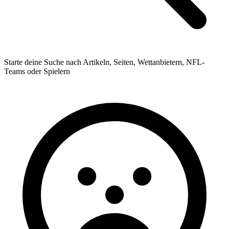
Starte deine Suche nach Artikeln, Seiten, Wettanbietern, NFL-
Teams oder Spielern