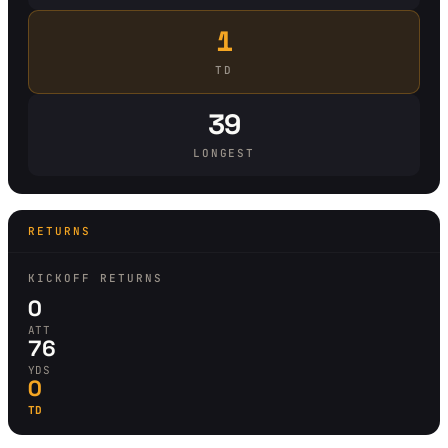
1
TD
39
LONGEST
RETURNS
KICKOFF RETURNS
0
ATT
76
YDS
0
TD