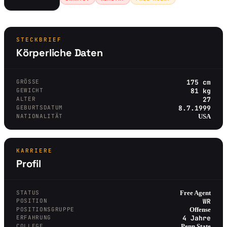
STECKBRIEF
Körperliche Daten
GRÖSSE
175 cm
GEWICHT
81 kg
ALTER
27
GEBURTSDATUM
8.7.1999
NATIONALITÄT
USA
KARRIERE
Profil
STATUS
Free Agent
POSITION
WR
POSITIONSGRUPPE
Offense
ERFAHRUNG
4 Jahre
COLLEGE
Penn State