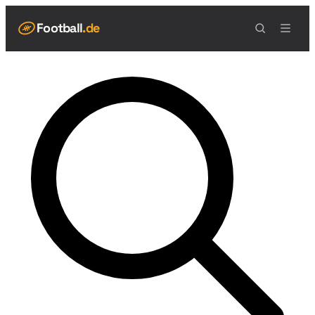
Football
.de
NAVIGATION
Live Scores
Spielplan
Teams
Tabelle
Football Regeln
Spielfeld
Spielablauf