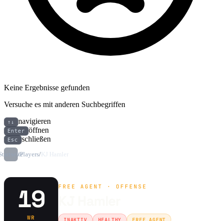
Keine Ergebnisse gefunden
Versuche es mit anderen Suchbegriffen
navigieren
↑↓
öffnen
Enter
schließen
Esc
Startseite
/
Players
/
KJ Hamler
FREE AGENT · OFFENSE
19
KJ Hamler
WR
INAKTIV
HEALTHY
FREE AGENT