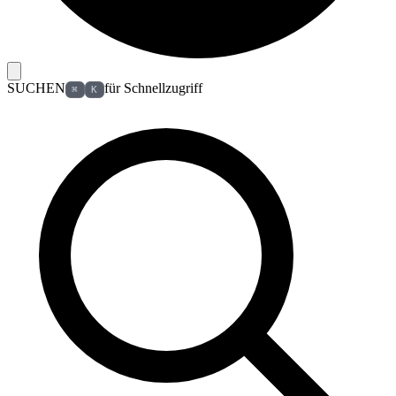
SUCHEN
für Schnellzugriff
⌘
K