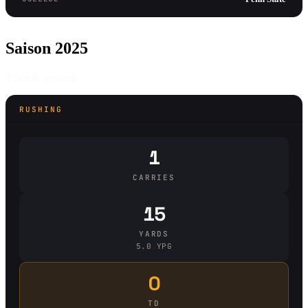
Saison 2025
3 Spiele gespielt
RUSHING
1
CARRIES
15
YARDS
5.0 YPG
0
TD