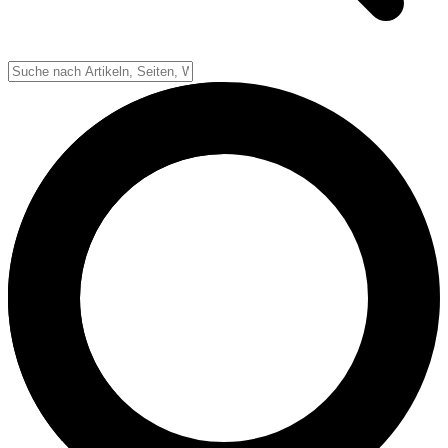
Down-System
Punkte & Scoring
Positionen
Strafen & Fouls
Overtime
Schiedsrichter
Football Lexikon