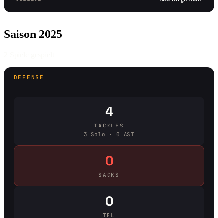
Saison 2025
2 Spiele gespielt
DEFENSE
4
TACKLES
3 Solo · 0 AST
0
SACKS
0
TFL