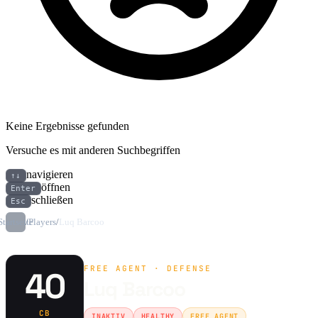
Keine Ergebnisse gefunden
Versuche es mit anderen Suchbegriffen
navigieren
↑↓
öffnen
Enter
schließen
Esc
Startseite
/
Players
/
Luq Barcoo
FREE AGENT · DEFENSE
40
Luq Barcoo
CB
INAKTIV
HEALTHY
FREE AGENT