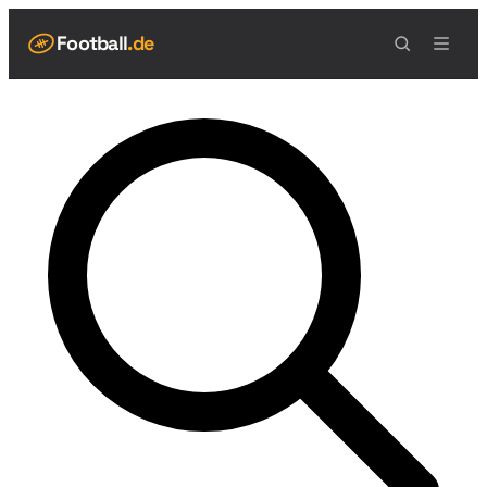
Football
.de
NAVIGATION
Live Scores
Spielplan
Teams
Tabelle
Football Regeln
Spielfeld
Spielablauf