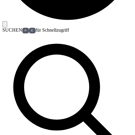
SUCHEN
für Schnellzugriff
⌘
K