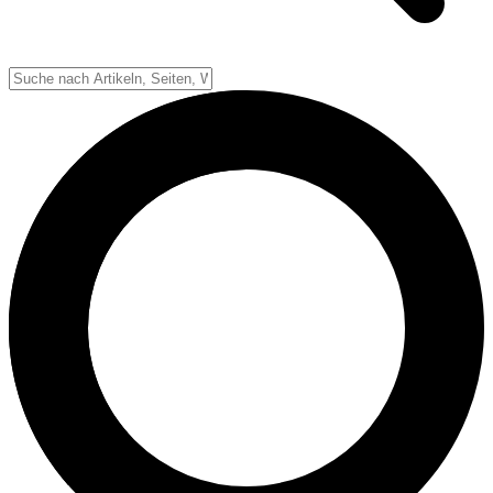
Down-System
Punkte & Scoring
Positionen
Strafen & Fouls
Overtime
Schiedsrichter
Football Lexikon