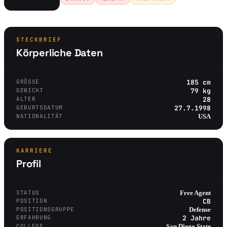
STECKBRIEF
Körperliche Daten
GRÖSSE
185 cm
GEWICHT
79 kg
ALTER
28
GEBURTSDATUM
27.7.1998
NATIONALITÄT
USA
KARRIERE
Profil
STATUS
Free Agent
POSITION
CB
POSITIONSGRUPPE
Defense
ERFAHRUNG
2 Jahre
COLLEGE
San Diego State