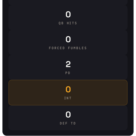
0
QB HITS
0
FORCED FUMBLES
2
PD
0
INT
0
DEF TD