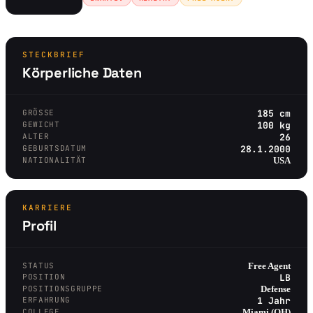
STECKBRIEF
Körperliche Daten
GRÖSSE
185 cm
GEWICHT
100 kg
ALTER
26
GEBURTSDATUM
28.1.2000
NATIONALITÄT
USA
KARRIERE
Profil
STATUS
Free Agent
POSITION
LB
POSITIONSGRUPPE
Defense
ERFAHRUNG
1 Jahr
COLLEGE
Miami (OH)