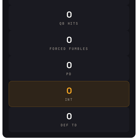
0
QB HITS
0
FORCED FUMBLES
0
PD
0
INT
0
DEF TD