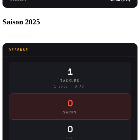
Saison 2025
1 Spiele gespielt
DEFENSE
1
TACKLES
1 Solo · 0 AST
0
SACKS
0
TFL