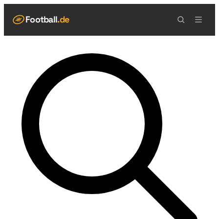
Football
.de
NAVIGATION
Live Scores
Spielplan
Teams
Tabelle
Football Regeln
Spielfeld
Spielablauf