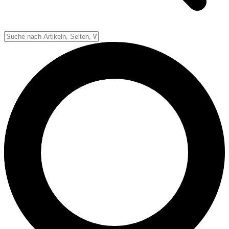
Down-System
Punkte & Scoring
Positionen
Strafen & Fouls
Overtime
Schiedsrichter
Football Lexikon