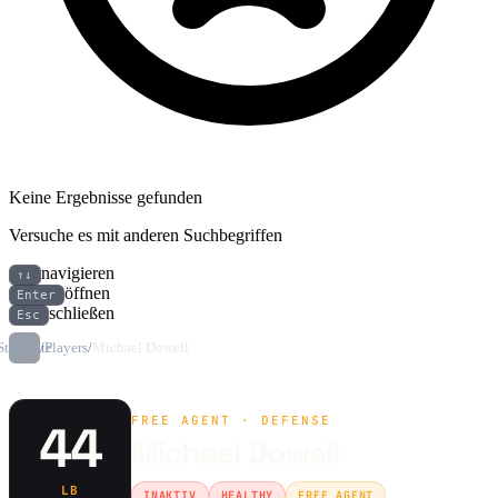
Keine Ergebnisse gefunden
Versuche es mit anderen Suchbegriffen
navigieren
↑↓
öffnen
Enter
schließen
Esc
Startseite
/
Players
/
Michael Dowell
FREE AGENT · DEFENSE
44
Michael Dowell
LB
INAKTIV
HEALTHY
FREE AGENT