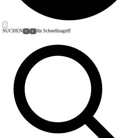
SUCHEN
für Schnellzugriff
⌘
K