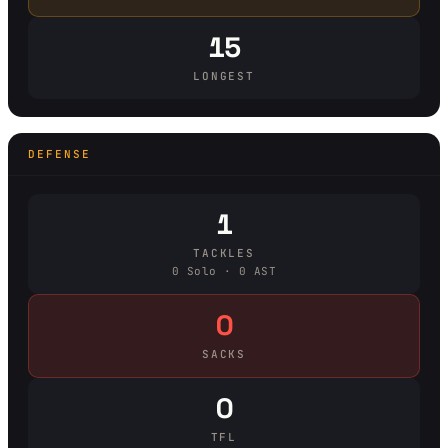
15
LONGEST
DEFENSE
1
TACKLES
0 Solo · 0 AST
0
SACKS
0
TFL