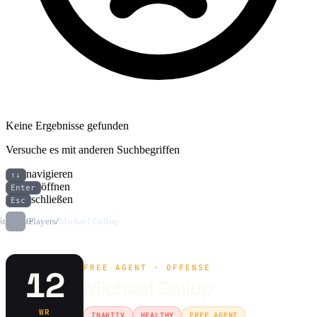
Keine Ergebnisse gefunden
Versuche es mit anderen Suchbegriffen
navigieren
↑↓
öffnen
Enter
schließen
Esc
Startseite
/
Players
/
Michael Gallup
FREE AGENT · OFFENSE
12
Michael Gallup
WR
INAKTIV
HEALTHY
FREE AGENT