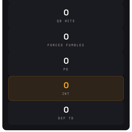
0
QB HITS
0
FORCED FUMBLES
0
PD
0
INT
0
DEF TD