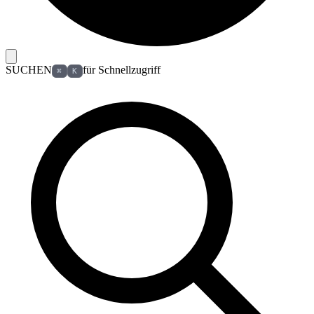
SUCHEN
für Schnellzugriff
⌘
K