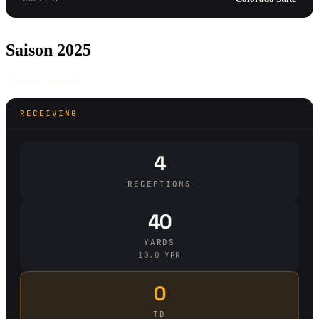
Saison 2025
3 Spiele gespielt
RECEIVING
4
RECEPTIONS
40
YARDS
10.0 YPR
0
TD