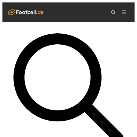
Football
.de
NAVIGATION
Live Scores
Spielplan
Teams
Tabelle
Football Regeln
Spielfeld
Spielablauf