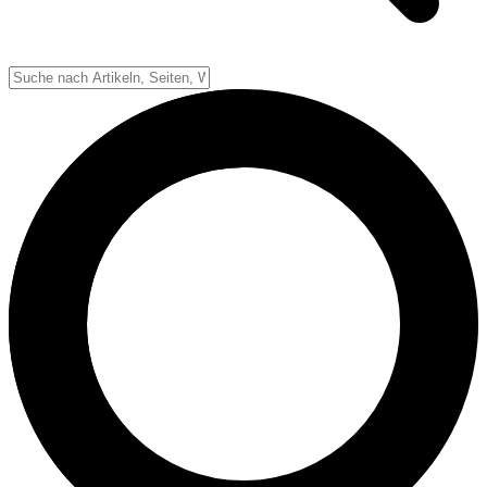
Down-System
Punkte & Scoring
Positionen
Strafen & Fouls
Overtime
Schiedsrichter
Football Lexikon