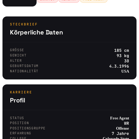
STECKBRIEF
Körperliche Daten
GRÖSSE
185 cm
GEWICHT
93 kg
ALTER
30
GEBURTSDATUM
4.3.1996
NATIONALITÄT
USA
KARRIERE
Profil
STATUS
Free Agent
POSITION
WR
POSITIONSGRUPPE
Offense
ERFAHRUNG
7 Jahre
COLLEGE
Colorado State