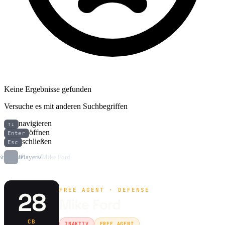
Keine Ergebnisse gefunden
Versuche es mit anderen Suchbegriffen
navigieren
↑↓
öffnen
Enter
schließen
Esc
Startseite
/
Players
/
Mike Ford
FREE AGENT · DEFENSE
28
Mike Ford
CB
INAKTIV
FREE AGENT