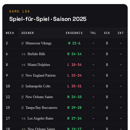
GAME LOG
Spiel-für-Spiel · Saison 2025
WEEK
GEGNER
ERGEBNIS
TKL
SCK
INT
2
@
W 22-6
-
0
-
Minnesota Vikings
6
vs
W 24-14
-
0
-
Buffalo Bills
8
vs
L 10-34
-
0
-
Miami Dolphins
9
@
L 23-24
-
0
-
New England Patriots
10
@
L 25-31
-
0
-
Indianapolis Colts
12
@
W 24-10
-
0
-
New Orleans Saints
15
@
W 29-28
-
0
-
Tampa Bay Buccaneers
17
vs
W 27-24
-
0
-
Los Angeles Rams
18
vs
W 19-17
-
0
-
New Orleans Saints