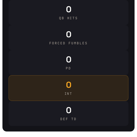
0
QB HITS
0
FORCED FUMBLES
0
PD
0
INT
0
DEF TD