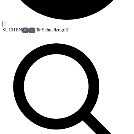
SUCHEN
für Schnellzugriff
⌘
K