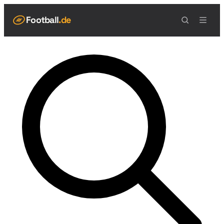
Football
.de
NAVIGATION
Live Scores
Spielplan
Teams
Tabelle
Football Regeln
Spielfeld
Spielablauf