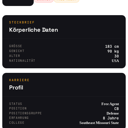
STECKBRIEF
Körperliche Daten
GRÖSSE
183 cm
GEWICHT
90 kg
ALTER
30
NATIONALITÄT
USA
KARRIERE
Profil
STATUS
Free Agent
POSITION
CB
POSITIONSGRUPPE
Defense
ERFAHRUNG
8 Jahre
COLLEGE
Southeast Missouri State