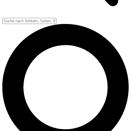
Down-System
Punkte & Scoring
Positionen
Strafen & Fouls
Overtime
Schiedsrichter
Football Lexikon