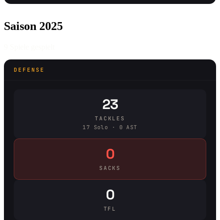
Saison 2025
9 Spiele gespielt
DEFENSE
23
TACKLES
17 Solo · 0 AST
0
SACKS
0
TFL