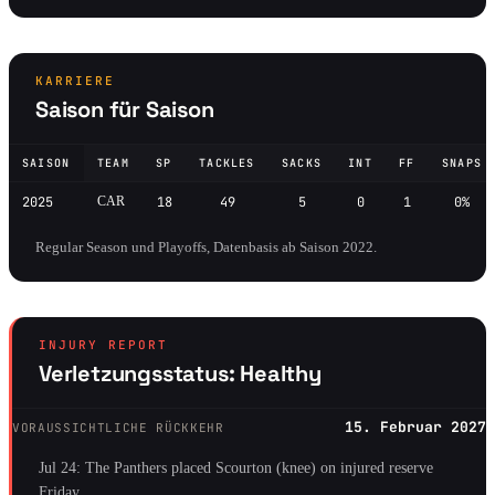
KARRIERE
Saison für Saison
SAISON
TEAM
SP
TACKLES
SACKS
INT
FF
SNAPS
2025
CAR
18
49
5
0
1
0%
Regular Season und Playoffs, Datenbasis ab Saison 2022.
INJURY REPORT
Verletzungsstatus: Healthy
15. Februar 2027
VORAUSSICHTLICHE RÜCKKEHR
Jul 24: The Panthers placed Scourton (knee) on injured reserve
Friday.