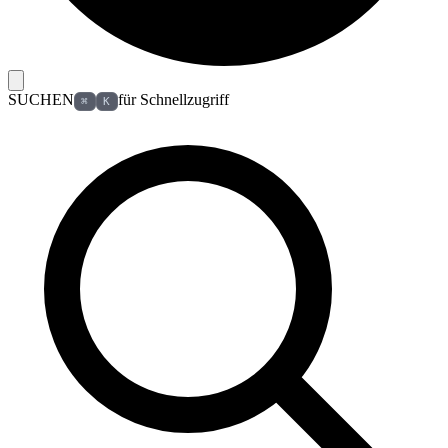
SUCHEN
für Schnellzugriff
⌘
K