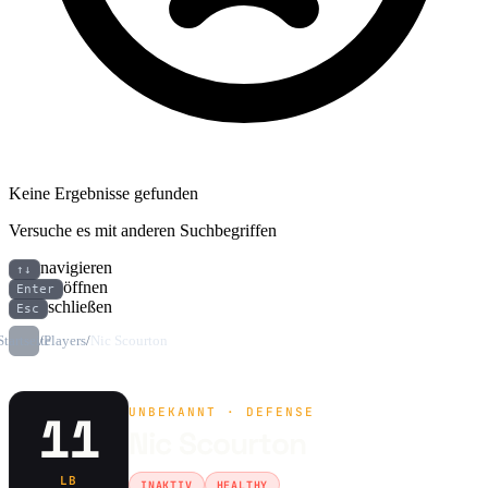
Keine Ergebnisse gefunden
Versuche es mit anderen Suchbegriffen
navigieren
↑↓
öffnen
Enter
schließen
Esc
Startseite
/
Players
/
Nic Scourton
UNBEKANNT · DEFENSE
11
Nic Scourton
LB
INAKTIV
HEALTHY