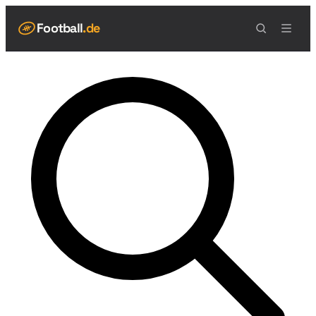
Football
.de
NAVIGATION
Live Scores
Spielplan
Teams
Tabelle
Football Regeln
Spielfeld
Spielablauf