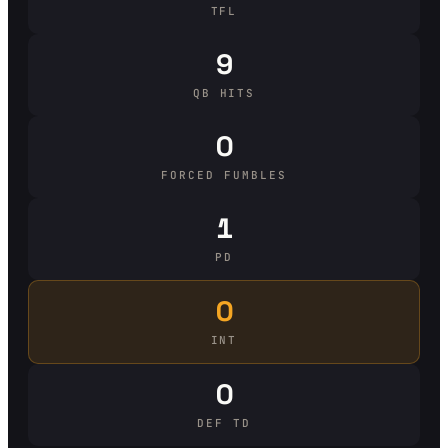
TFL
9
QB HITS
0
FORCED FUMBLES
1
PD
0
INT
0
DEF TD