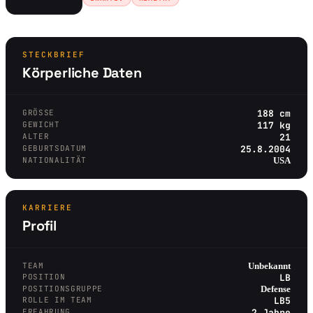
STECKBRIEF
Körperliche Daten
GRÖSSE
188 cm
GEWICHT
117 kg
ALTER
21
GEBURTSDATUM
25.8.2004
NATIONALITÄT
USA
KARRIERE
Profil
TEAM
Unbekannt
POSITION
LB
POSITIONSGRUPPE
Defense
ROLLE IM TEAM
LB5
ERFAHRUNG
2 Jahre