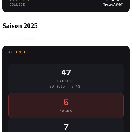
COLLEGE
Texas A&M
Saison 2025
17 Spiele gespielt
DEFENSE
47
TACKLES
20 Solo · 0 AST
5
SACKS
7