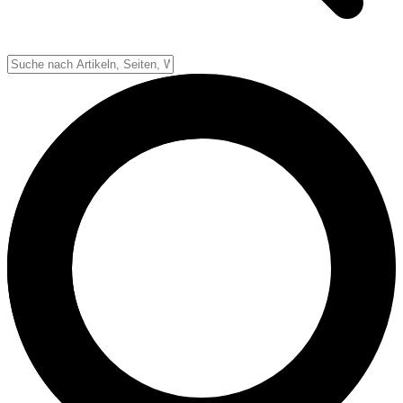
Down-System
Punkte & Scoring
Positionen
Strafen & Fouls
Overtime
Schiedsrichter
Football Lexikon