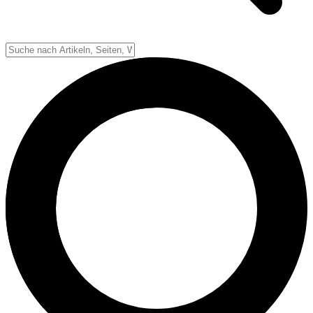
Down-System
Punkte & Scoring
Positionen
Strafen & Fouls
Overtime
Schiedsrichter
Football Lexikon