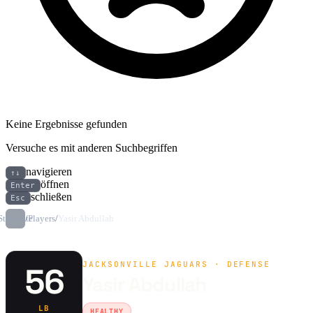
Keine Ergebnisse gefunden
Versuche es mit anderen Suchbegriffen
navigieren
↑↓
öffnen
Enter
schließen
Esc
Startseite
/
Players
/
Yasir Abdullah
JACKSONVILLE JAGUARS · DEFENSE
56
Yasir Abdullah
LB
HEALTHY