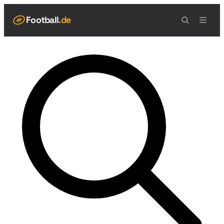
Football
.de
NAVIGATION
Live Scores
Spielplan
Teams
Tabelle
Football Regeln
Spielfeld
Spielablauf