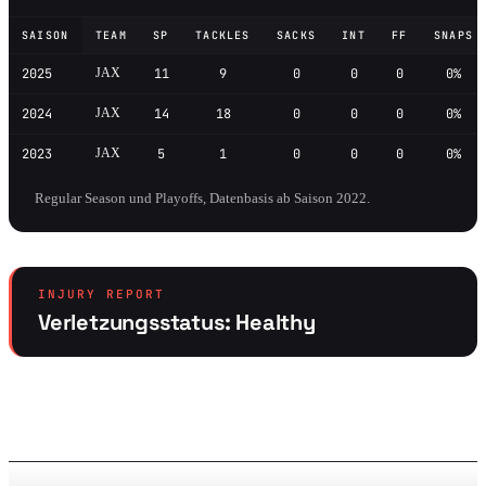
SAISON
TEAM
SP
TACKLES
SACKS
INT
FF
SNAPS
2025
JAX
11
9
0
0
0
0%
2024
JAX
14
18
0
0
0
0%
2023
JAX
5
1
0
0
0
0%
Regular Season und Playoffs, Datenbasis ab Saison 2022.
INJURY REPORT
Verletzungsstatus: Healthy