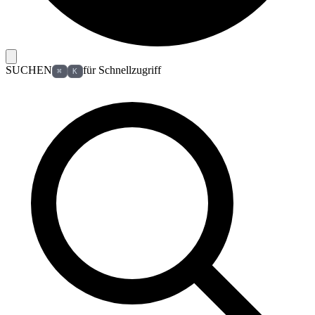
SUCHEN
für Schnellzugriff
⌘
K