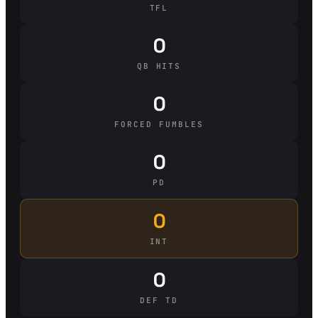
TFL
0
QB HITS
0
FORCED FUMBLES
0
PD
0
INT
0
DEF TD