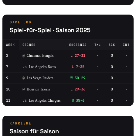
GAME LOG
Spiel-für-Spiel · Saison 2025
WEEK
GEGNER
ERGEBNIS
TKL
SCK
INT
2
@
L 27-31
-
0
-
Cincinnati Bengals
7
vs
L 7-35
-
0
-
Los Angeles Rams
9
@
W 30-29
-
0
-
Las Vegas Raiders
10
@
L 29-36
-
0
-
Houston Texans
11
vs
W 35-6
-
0
-
Los Angeles Chargers
KARRIERE
Saison für Saison