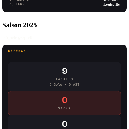
COLLEGE
Louisville
Saison 2025
5 Spiele gespielt
DEFENSE
9
TACKLES
6 Solo · 0 AST
0
SACKS
0