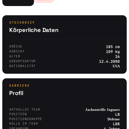
STECKBRIEF
Körperliche Daten
GRÖSSE
185 cm
GEWICHT
109 kg
ALTER
26
GEBURTSDATUM
12.4.2000
NATIONALITÄT
USA
KARRIERE
Profil
AKTUELLES TEAM
Jacksonville Jaguars
POSITION
LB
POSITIONSGRUPPE
Defense
ROLLE IM TEAM
LB8
ERFAHRUNG
4 Jahre