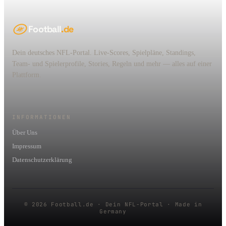
Football
.de
Dein deutsches NFL-Portal. Live-Scores, Spielpläne, Standings,
Team- und Spielerprofile, Stories, Regeln und mehr — alles auf einer
Plattform.
INFORMATIONEN
Über Uns
Impressum
Datenschutzerklärung
© 2026 Football.de · Dein NFL-Portal · Made in
Germany