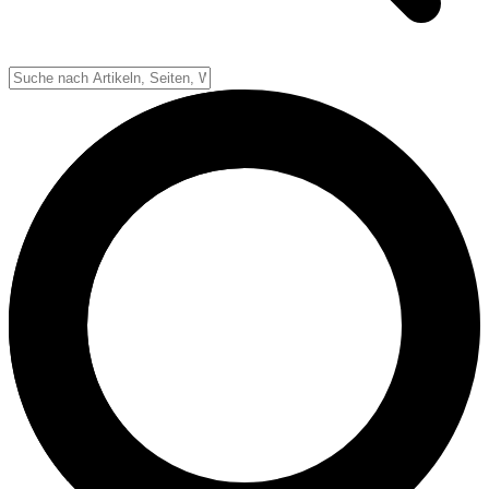
Down-System
Punkte & Scoring
Positionen
Strafen & Fouls
Overtime
Schiedsrichter
Football Lexikon