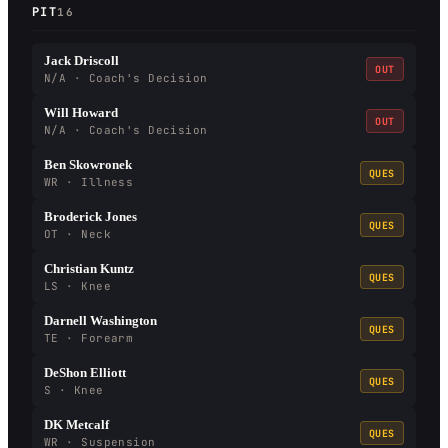
PIT
16
Jack Driscoll
OUT
N/A · Coach's Decision
Will Howard
OUT
N/A · Coach's Decision
Ben Skowronek
QUES
WR · Illness
Broderick Jones
QUES
OT · Neck
Christian Kuntz
QUES
LS · Knee
Darnell Washington
QUES
TE · Forearm
DeShon Elliott
QUES
S · Knee
DK Metcalf
QUES
WR · Suspension