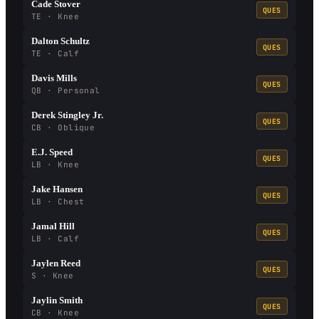
Cade Stover
QUES
TE · Knee
Dalton Schultz
QUES
TE · Calf
Davis Mills
QUES
QB · Personal
Derek Stingley Jr.
QUES
CB · Oblique
E.J. Speed
QUES
LB · Knee
Jake Hansen
QUES
LB · Chest
Jamal Hill
QUES
LB · Calf
Jaylen Reed
QUES
S · Knee
Jaylin Smith
QUES
CB · Knee