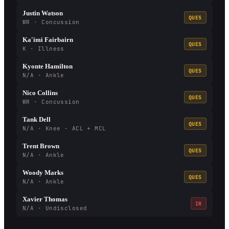
Justin Watson
QUES
WR · Concussion
Ka'imi Fairbairn
QUES
K · Illness
Kyonte Hamilton
QUES
N/A · Ankle
Nico Collins
QUES
WR · Concussion
Tank Dell
QUES
N/A · Knee - ACL + MCL
Trent Brown
QUES
N/A · Ankle
Woody Marks
QUES
N/A · Ankle
Xavier Thomas
IR
N/A · Undisclosed