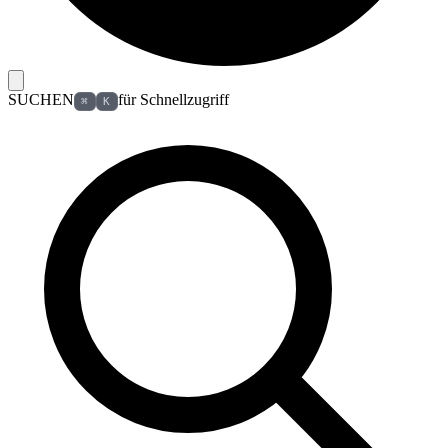
SUCHEN
für Schnellzugriff
⌘
K