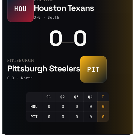
Houston Texans
HOU
0-0 · South
0
0
—
PITTSBURGH
Pittsburgh Steelers
PIT
0-0 · North
Q1
Q2
Q3
Q4
T
HOU
0
0
0
0
0
PIT
0
0
0
0
0