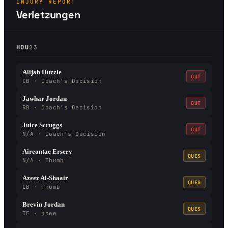
INJURY REPORT
Verletzungen
HOU
23
Alijah Huzzie
OUT
CB · Coach's Decision
Jawhar Jordan
OUT
RB · Coach's Decision
Juice Scruggs
OUT
N/A · Coach's Decision
Aireontae Ersery
QUES
N/A · Thumb
Azeez Al-Shaair
QUES
LB · Thumb
Brevin Jordan
QUES
TE · Knee