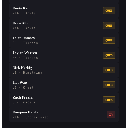
Donte Kent
QUES
N/A · Ankle
Drew Allar
QUES
N/A · Ankle
Jalen Ramsey
QUES
CB · Illness
Jaylen Warren
QUES
RB · Illness
Nick Herbig
QUES
LB · Hamstring
T.J. Watt
QUES
LB · Chest
Zach Frazier
QUES
C · Triceps
Daequan Hardy
IR
N/A · Undisclosed