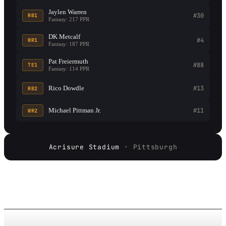
Jaylen Warren
#30
RB1
Fantasy: 217 PPR
DK Metcalf
#4
WR1
Fantasy: 187 PPR
Pat Freiermuth
#88
TE1
Fantasy: 114 PPR
Rico Dowdle
#13
RB2
Michael Pittman Jr.
#11
WR2
Acrisure Stadium
· Pittsburgh