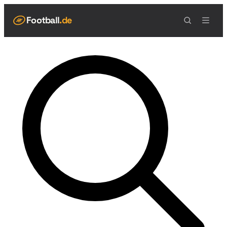
Football
.de
NAVIGATION
Live Scores
Spielplan
Teams
Tabelle
Football Regeln
Spielfeld
Spielablauf