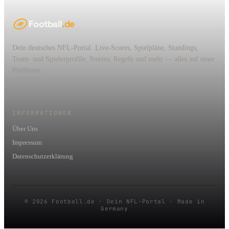
Football
.de
Dein deutsches NFL-Portal. Live-Scores, Spielpläne, Standings,
Team- und Spielerprofile, Stories, Regeln und mehr — alles auf einer
Plattform.
INFORMATIONEN
Über Uns
Impressum
Datenschutzerklärung
© 2026 Football.de · Dein NFL-Portal · Made in
Germany