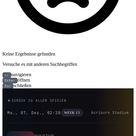
Keine Ergebnisse gefunden
Versuche es mit anderen Suchbegriffen
navigieren
↑↓
öffnen
Enter
schließen
Esc
Houston Texans bei Pittsburgh S
ZURÜCK ZU ALLEN SPIELEN
Mo., 07. Dez., 02:20
Acrisure Stadium
WEEK 13
HOUSTON