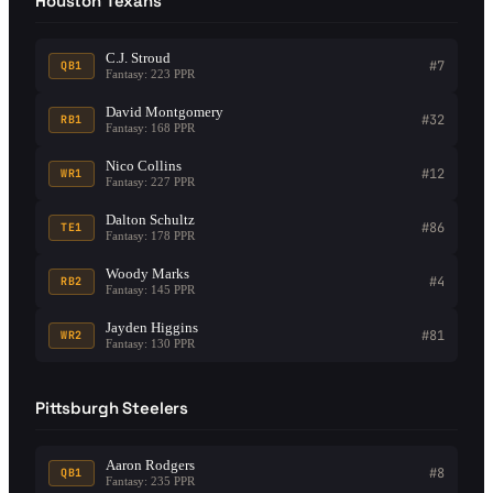
Houston Texans
C.J. Stroud
#7
QB1
Fantasy: 223 PPR
David Montgomery
#32
RB1
Fantasy: 168 PPR
Nico Collins
#12
WR1
Fantasy: 227 PPR
Dalton Schultz
#86
TE1
Fantasy: 178 PPR
Woody Marks
#4
RB2
Fantasy: 145 PPR
Jayden Higgins
#81
WR2
Fantasy: 130 PPR
Pittsburgh Steelers
Aaron Rodgers
#8
QB1
Fantasy: 235 PPR