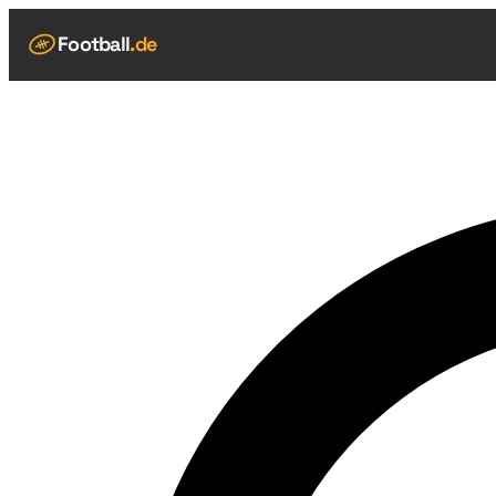
Football
.de
NAVIGATION
Live Scores
Spielplan
Teams
Tabelle
Football Regeln
Spielfeld
Spielablauf