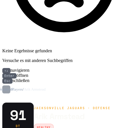
Keine Ergebnisse gefunden
Versuche es mit anderen Suchbegriffen
navigieren
↑↓
öffnen
Enter
schließen
Esc
Startseite
/
Players
/
Arik Armstead
JACKSONVILLE JAGUARS · DEFENSE
91
Arik Armstead
DT
HEALTHY