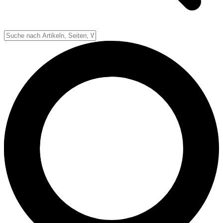
Down-System
Punkte & Scoring
Positionen
Strafen & Fouls
Overtime
Schiedsrichter
Football Lexikon