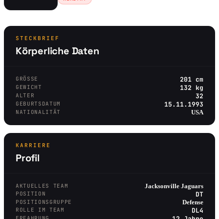
STECKBRIEF
Körperliche Daten
GRÖSSE
201 cm
GEWICHT
132 kg
ALTER
32
GEBURTSDATUM
15.11.1993
NATIONALITÄT
USA
KARRIERE
Profil
AKTUELLES TEAM
Jacksonville Jaguars
POSITION
DT
POSITIONSGRUPPE
Defense
ROLLE IM TEAM
DL4
ERFAHRUNG
12 Jahre