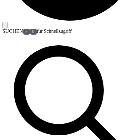
SUCHEN
für Schnellzugriff
⌘
K