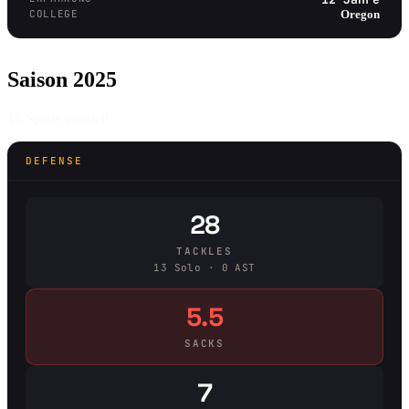
COLLEGE
Oregon
Saison 2025
15 Spiele gespielt
DEFENSE
28
TACKLES
13 Solo · 0 AST
5.5
SACKS
7