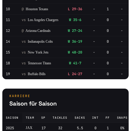
10
@
L 29-36
-
1
-
Houston Texans
11
vs
W 35-6
-
0
-
Los Angeles Chargers
12
@
W 27-24
-
0
-
Arizona Cardinals
14
vs
W 36-19
-
0
-
Indianapolis Colts
15
vs
W 48-20
-
0
-
New York Jets
18
vs
W 41-7
-
0
-
Tennessee Titans
19
vs
L 24-27
-
0
-
Buffalo Bills
KARRIERE
Saison für Saison
SAISON
TEAM
SP
TACKLES
SACKS
INT
FF
SNAPS
2025
JAX
17
32
5.5
0
1
0%