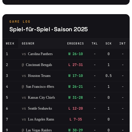
GAME LOG
Spiel-für-Spiel · Saison 2025
WEEK
GEGNER
ERGEBNIS
TKL
SCK
INT
1
vs
W 26-10
-
0
-
Carolina Panthers
2
@
L 27-31
-
1
-
Cincinnati Bengals
3
vs
W 17-10
-
0.5
-
Houston Texans
4
@
W 26-21
-
1
-
San Francisco 49ers
5
vs
W 31-28
-
0
-
Kansas City Chiefs
6
vs
L 12-20
-
1
-
Seattle Seahawks
7
vs
L 7-35
-
0
-
Los Angeles Rams
9
@
W 30-29
-
0
-
Las Vegas Raiders