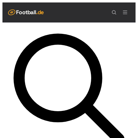
Football
.de
NAVIGATION
Live Scores
Spielplan
Teams
Tabelle
Football Regeln
Spielfeld
Spielablauf