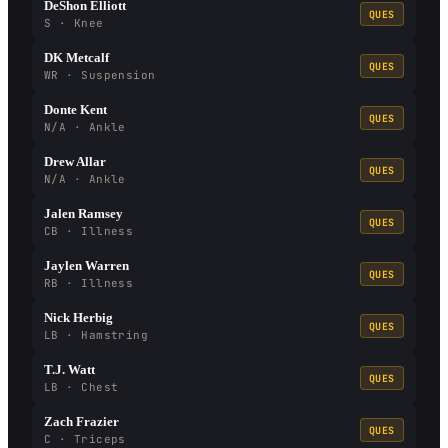
DeShon Elliott
QUES
S · Knee
DK Metcalf
QUES
WR · Suspension
Donte Kent
QUES
N/A · Ankle
Drew Allar
QUES
N/A · Ankle
Jalen Ramsey
QUES
CB · Illness
Jaylen Warren
QUES
RB · Illness
Nick Herbig
QUES
LB · Hamstring
T.J. Watt
QUES
LB · Chest
Zach Frazier
QUES
C · Triceps