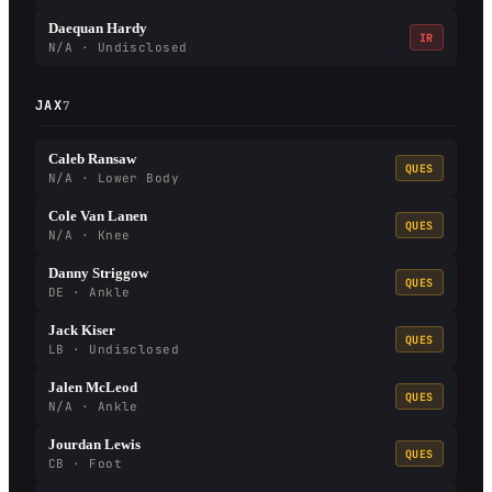
Daequan Hardy
IR
N/A · Undisclosed
JAX
7
Caleb Ransaw
QUES
N/A · Lower Body
Cole Van Lanen
QUES
N/A · Knee
Danny Striggow
QUES
DE · Ankle
Jack Kiser
QUES
LB · Undisclosed
Jalen McLeod
QUES
N/A · Ankle
Jourdan Lewis
QUES
CB · Foot