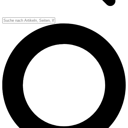
Down-System
Punkte & Scoring
Positionen
Strafen & Fouls
Overtime
Schiedsrichter
Football Lexikon