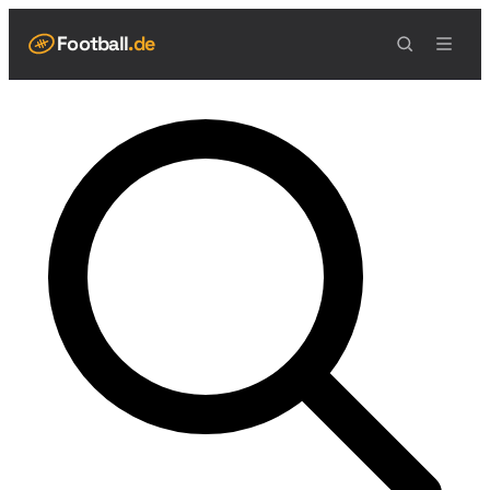
Football
.de
NAVIGATION
Live Scores
Spielplan
Teams
Tabelle
Football Regeln
Spielfeld
Spielablauf