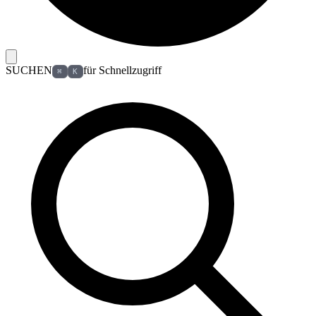
SUCHEN
für Schnellzugriff
⌘
K