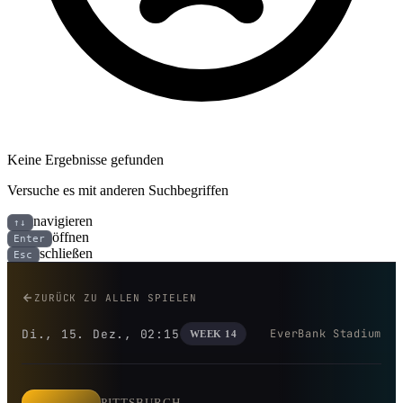
Keine Ergebnisse gefunden
Versuche es mit anderen Suchbegriffen
navigieren
↑↓
öffnen
Enter
schließen
Esc
Pittsburgh Steelers bei Jacksonv
ZURÜCK ZU ALLEN SPIELEN
Di., 15. Dez., 02:15
EverBank Stadium
WEEK 14
PITTSBURGH