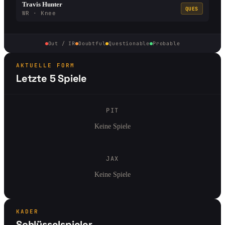
Travis Hunter
QUES
WR · Knee
Out / IR
Doubtful
Questionable
Probable
AKTUELLE FORM
Letzte 5 Spiele
PIT
Keine Spiele
JAX
Keine Spiele
KADER
Schlüsselspieler