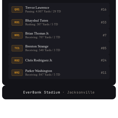
Trevor Lawrence
#16
QB1
Passing: 4.007 Yards / 29 TD
Bhayshul Tuten
#33
RB1
Rushing: 307 Yards / 5 TD
Brian Thomas Jr.
#7
WR1
Receiving: 707 Yards / 2 TD
Brenton Strange
#85
TE1
Receiving: 540 Yards / 3 TD
Chris Rodriguez Jr.
#24
RB2
Parker Washington
#11
WR2
Receiving: 847 Yards / 5 TD
EverBank Stadium
· Jacksonville