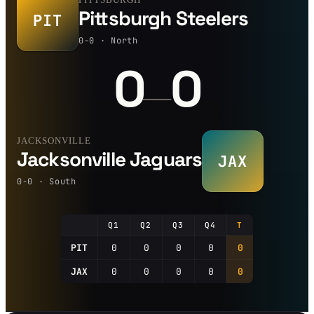
Pittsburgh Steelers
PIT
0-0 · North
0
0
—
JACKSONVILLE
Jacksonville Jaguars
JAX
0-0 · South
Q1
Q2
Q3
Q4
T
PIT
0
0
0
0
0
JAX
0
0
0
0
0