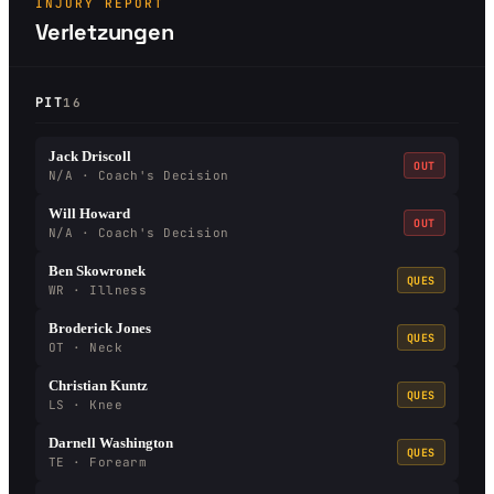
INJURY REPORT
Verletzungen
PIT
16
Jack Driscoll
OUT
N/A · Coach's Decision
Will Howard
OUT
N/A · Coach's Decision
Ben Skowronek
QUES
WR · Illness
Broderick Jones
QUES
OT · Neck
Christian Kuntz
QUES
LS · Knee
Darnell Washington
QUES
TE · Forearm