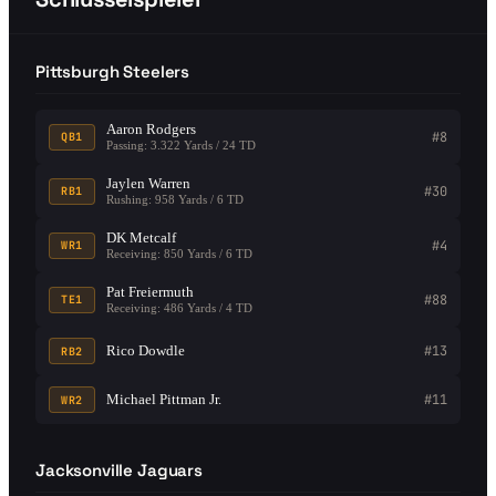
Pittsburgh Steelers
Aaron Rodgers
#8
QB1
Passing: 3.322 Yards / 24 TD
Jaylen Warren
#30
RB1
Rushing: 958 Yards / 6 TD
DK Metcalf
#4
WR1
Receiving: 850 Yards / 6 TD
Pat Freiermuth
#88
TE1
Receiving: 486 Yards / 4 TD
Rico Dowdle
#13
RB2
Michael Pittman Jr.
#11
WR2
Jacksonville Jaguars