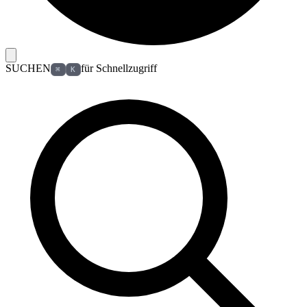
SUCHEN
für Schnellzugriff
⌘
K