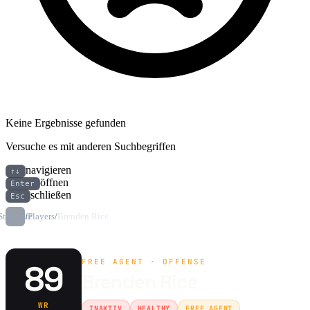
Keine Ergebnisse gefunden
Versuche es mit anderen Suchbegriffen
navigieren
↑↓
öffnen
Enter
schließen
Esc
Startseite
/
Players
/
Brenden Rice
FREE AGENT · OFFENSE
89
Brenden Rice
WR
INAKTIV
HEALTHY
FREE AGENT