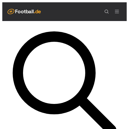
Football
.de
NAVIGATION
Live Scores
Spielplan
Teams
Tabelle
Football Regeln
Spielfeld
Spielablauf