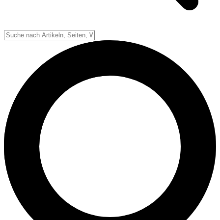
Down-System
Punkte & Scoring
Positionen
Strafen & Fouls
Overtime
Schiedsrichter
Football Lexikon