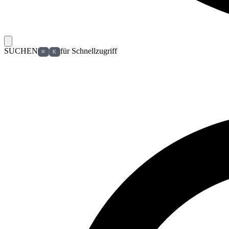
SUCHEN
für Schnellzugriff
⌘
K