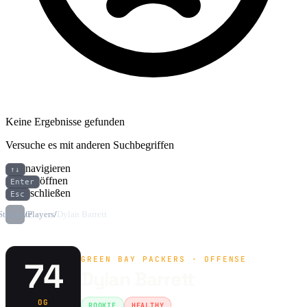
Keine Ergebnisse gefunden
Versuche es mit anderen Suchbegriffen
navigieren
↑↓
öffnen
Enter
schließen
Esc
Startseite
/
Players
/
Dylan Barrett
GREEN BAY PACKERS · OFFENSE
74
Dylan Barrett
OG
ROOKIE
HEALTHY