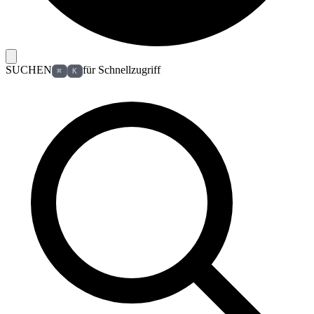
SUCHEN
für Schnellzugriff
⌘
K