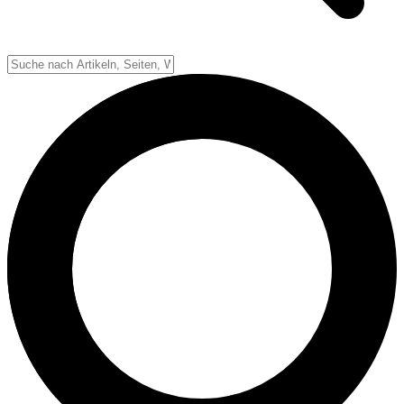
Down-System
Punkte & Scoring
Positionen
Strafen & Fouls
Overtime
Schiedsrichter
Football Lexikon