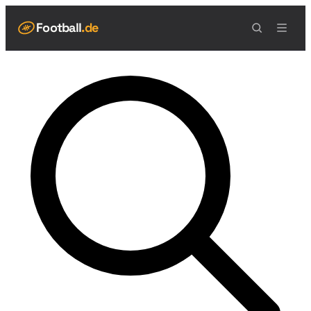
Football
.de
NAVIGATION
Live Scores
Spielplan
Teams
Tabelle
Football Regeln
Spielfeld
Spielablauf