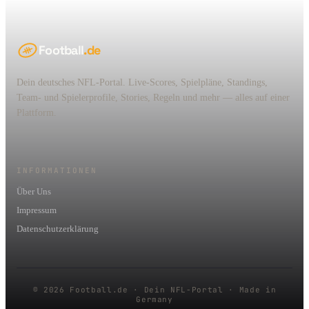
Football
.de
Dein deutsches NFL-Portal. Live-Scores, Spielpläne, Standings,
Team- und Spielerprofile, Stories, Regeln und mehr — alles auf einer
Plattform.
INFORMATIONEN
Über Uns
Impressum
Datenschutzerklärung
© 2026 Football.de · Dein NFL-Portal · Made in
Germany