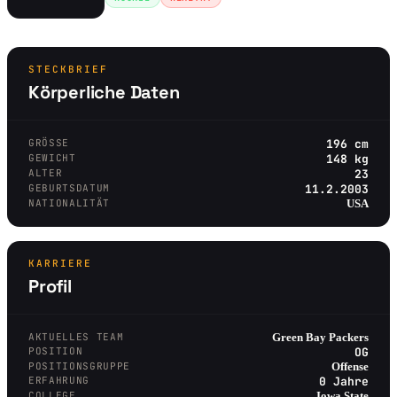
STECKBRIEF
Körperliche Daten
GRÖSSE
196 cm
GEWICHT
148 kg
ALTER
23
GEBURTSDATUM
11.2.2003
NATIONALITÄT
USA
KARRIERE
Profil
AKTUELLES TEAM
Green Bay Packers
POSITION
OG
POSITIONSGRUPPE
Offense
ERFAHRUNG
0 Jahre
COLLEGE
Iowa State