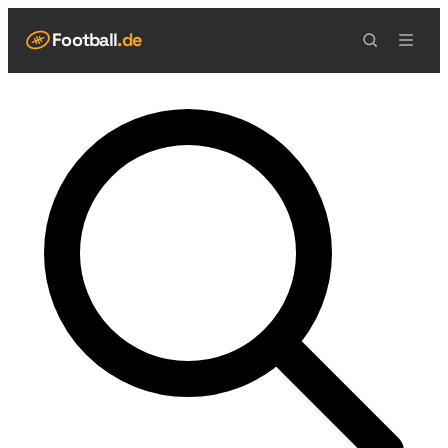
Football
.de
NAVIGATION
Live Scores
Spielplan
Teams
Tabelle
Football Regeln
Spielfeld
Spielablauf