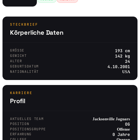
STECKBRIEF
Körperliche Daten
GRÖSSE
193 cm
GEWICHT
142 kg
ALTER
24
GEBURTSDATUM
4.10.2001
NATIONALITÄT
USA
KARRIERE
Profil
AKTUELLES TEAM
Jacksonville Jaguars
POSITION
OG
POSITIONSGRUPPE
Offense
ERFAHRUNG
0 Jahre
COLLEGE
Oregon