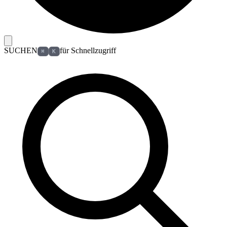
SUCHEN
für Schnellzugriff
⌘
K