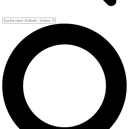
Down-System
Punkte & Scoring
Positionen
Strafen & Fouls
Overtime
Schiedsrichter
Football Lexikon