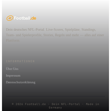
Football
.de
Dein deutsches NFL-Portal. Live-Scores, Spielpläne, Standings,
Team- und Spielerprofile, Stories, Regeln und mehr — alles auf einer
Plattform.
INFORMATIONEN
Über Uns
Impressum
Datenschutzerklärung
© 2026 Football.de · Dein NFL-Portal · Made in
Germany