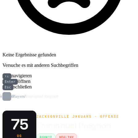
Keine Ergebnisse gefunden
Versuche es mit anderen Suchbegriffen
navigieren
↑↓
öffnen
Enter
schließen
Esc
Startseite
/
Players
/
Emmanuel Pregnon
JACKSONVILLE JAGUARS · OFFENSE
75
Emmanuel Pregnon
OG
ROOKIE
HEALTHY