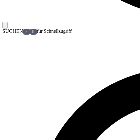
SUCHEN
für Schnellzugriff
⌘
K