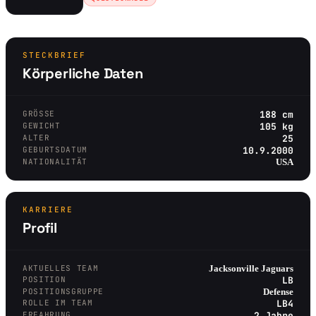
STECKBRIEF
Körperliche Daten
GRÖSSE
188 cm
GEWICHT
105 kg
ALTER
25
GEBURTSDATUM
10.9.2000
NATIONALITÄT
USA
KARRIERE
Profil
AKTUELLES TEAM
Jacksonville Jaguars
POSITION
LB
POSITIONSGRUPPE
Defense
ROLLE IM TEAM
LB4
ERFAHRUNG
2 Jahre