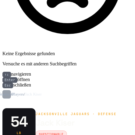
Keine Ergebnisse gefunden
Versuche es mit anderen Suchbegriffen
navigieren
↑↓
öffnen
Enter
schließen
Esc
Startseite
/
Players
/
Jack Kiser
JACKSONVILLE JAGUARS · DEFENSE
54
Jack Kiser
LB
QUESTIONABLE