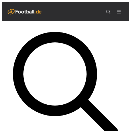
Football
.de
NAVIGATION
Live Scores
Spielplan
Teams
Tabelle
Football Regeln
Spielfeld
Spielablauf