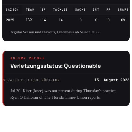
SAISON
TEAM
SP
TACKLES
SACKS
INT
FF
SNAPS
2025
JAX
14
14
0
0
0
0%
Regular Season und Playoffs, Datenbasis ab Saison 2022.
INJURY REPORT
Verletzungsstatus: Questionable
15. August 2026
VORAUSSICHTLICHE RÜCKKEHR
Jul 30: Kiser (knee) was not present during Thursday's practice,
Ryan O'Halloran of The Florida Times-Union reports.