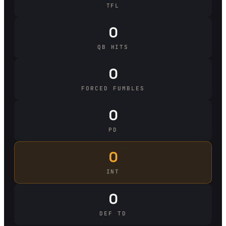
TFL
0
QB HITS
0
FORCED FUMBLES
0
PD
0
INT
0
DEF TD