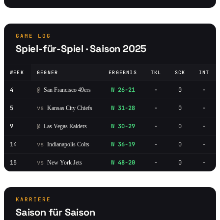
GAME LOG
Spiel-für-Spiel · Saison 2025
WEEK
GEGNER
ERGEBNIS
TKL
SCK
INT
4
@
W 26-21
-
0
-
San Francisco 49ers
5
vs
W 31-28
-
0
-
Kansas City Chiefs
9
@
W 30-29
-
0
-
Las Vegas Raiders
14
vs
W 36-19
-
0
-
Indianapolis Colts
15
vs
W 48-20
-
0
-
New York Jets
KARRIERE
Saison für Saison