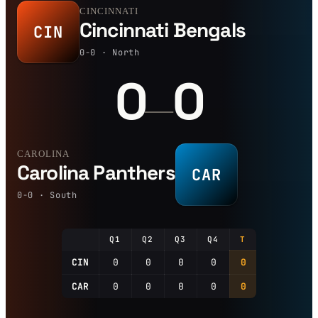
CINCINNATI
Cincinnati Bengals
CIN
0-0 · North
0
0
—
CAROLINA
Carolina Panthers
CAR
0-0 · South
Q1
Q2
Q3
Q4
T
CIN
0
0
0
0
0
CAR
0
0
0
0
0