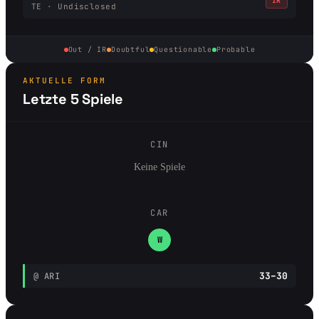
IR
TE · Undisclosed
Out / IR
Doubtful
Questionable
Probable
AKTUELLE FORM
Letzte 5 Spiele
CIN
Keine Spiele
CAR
W
33–30
@ ARI