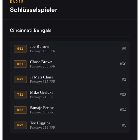
KADER
Schlüsselspieler
Cincinnati Bengals
Joe Burrow
#9
QB1
Fantasy: 139 PPR
Chase Brown
#30
RB1
Fantasy: 283 PPR
Ja'Marr Chase
#1
WR1
Fantasy: 315 PPR
Mike Gesicki
#88
TE1
Fantasy: 71 PPR
Samaje Perine
#34
RB2
Fantasy: 80 PPR
Tee Higgins
#5
WR2
Fantasy: 212 PPR