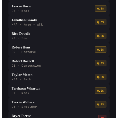
Jaycee Horn
QUES
CB · Head
Jonathon Brooks
QUES
N/A · Knee - ACL
Rico Dowdle
QUES
RB · Toe
Robert Hunt
QUES
OG · Pectoral
Robert Rochell
QUES
CB · Concussion
Taylor Moton
QUES
N/A · Back
Tershawn Wharton
QUES
DT · Neck
Trevin Wallace
QUES
LB · Shoulder
Bryce Pierre