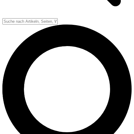
Down-System
Punkte & Scoring
Positionen
Strafen & Fouls
Overtime
Schiedsrichter
Football Lexikon