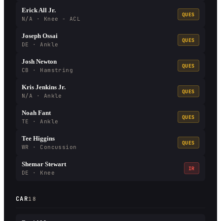
Erick All Jr.
QUES
N/A · Knee - ACL
Joseph Ossai
QUES
DE · Ankle
Josh Newton
QUES
CB · Hamstring
Kris Jenkins Jr.
QUES
N/A · Ankle
Noah Fant
QUES
TE · Ankle
Tee Higgins
QUES
WR · Concussion
Shemar Stewart
IR
DE · Knee
CAR
18