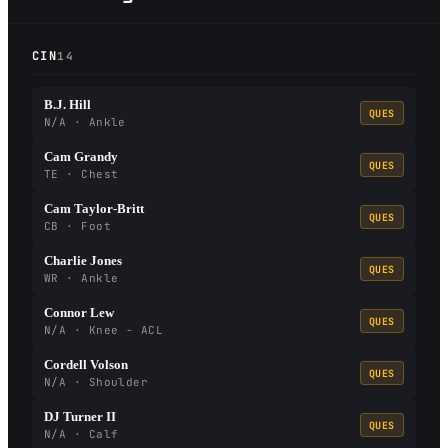
CIN
14
B.J. Hill
QUES
N/A · Ankle
Cam Grandy
QUES
TE · Chest
Cam Taylor-Britt
QUES
CB · Foot
Charlie Jones
QUES
WR · Ankle
Connor Lew
QUES
N/A · Knee - ACL
Cordell Volson
QUES
N/A · Shoulder
DJ Turner II
QUES
N/A · Calf