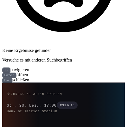
Keine Ergebnisse gefunden
Versuche es mit anderen Suchbegriffen
navigieren
↑↓
öffnen
Enter
schließen
Esc
Cincinnati Bengals bei Carolina
ZURÜCK ZU ALLEN SPIELEN
So., 20. Dez., 19:00
WEEK 15
Bank of America Stadium