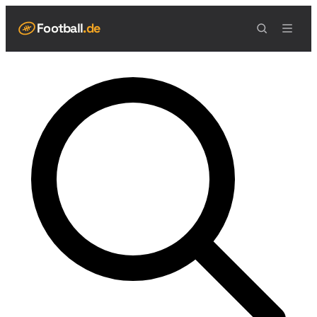
Football
.de
NAVIGATION
Live Scores
Spielplan
Teams
Tabelle
Football Regeln
Spielfeld
Spielablauf