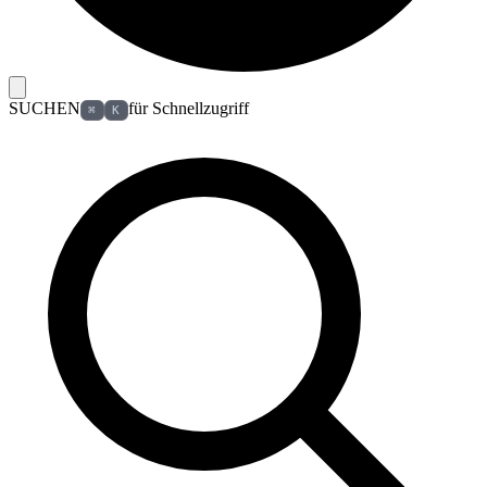
SUCHEN
für Schnellzugriff
⌘
K