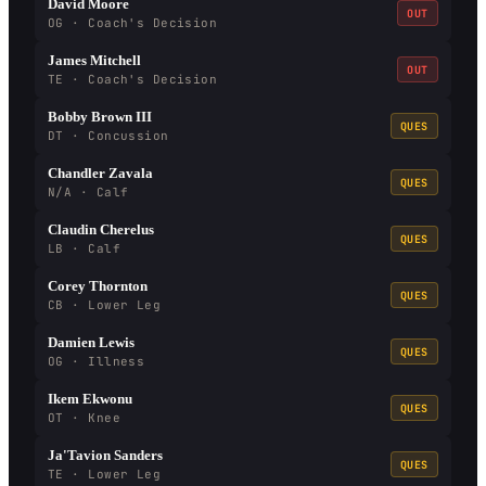
David Moore
OUT
OG · Coach's Decision
James Mitchell
OUT
TE · Coach's Decision
Bobby Brown III
QUES
DT · Concussion
Chandler Zavala
QUES
N/A · Calf
Claudin Cherelus
QUES
LB · Calf
Corey Thornton
QUES
CB · Lower Leg
Damien Lewis
QUES
OG · Illness
Ikem Ekwonu
QUES
OT · Knee
Ja'Tavion Sanders
QUES
TE · Lower Leg