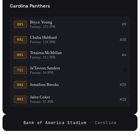
Carolina Panthers
Bryce Young
#9
QB1
Fantasy: 233 PPR
Chuba Hubbard
#30
RB1
Fantasy: 126 PPR
Tetairoa McMillan
#4
WR1
Fantasy: 212 PPR
Ja'Tavion Sanders
0
TE1
Fantasy: 54 PPR
Jonathon Brooks
#25
RB2
Jalen Coker
#18
WR2
Fantasy: 91 PPR
Bank of America Stadium
· Carolina