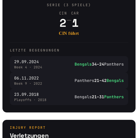
SERIE (3 SPIELE)
CIN
CAR
–
2
1
CIN führt
LETZTE BEGEGNUNGEN
29.09.2024
Bengals
34–24
Panthers
Week 4 · 2024
06.11.2022
Panthers
21–42
Bengals
Week 9 · 2022
23.09.2018
Bengals
21–31
Panthers
Playoffs · 2018
INJURY REPORT
Verletzungen