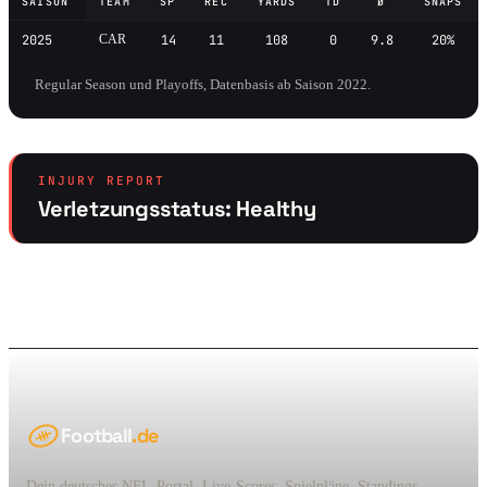
SAISON
TEAM
SP
REC
YARDS
TD
Ø
SNAPS
2025
CAR
14
11
108
0
9.8
20%
Regular Season und Playoffs, Datenbasis ab Saison 2022.
INJURY REPORT
Verletzungsstatus: Healthy
Football
.de
Dein deutsches NFL-Portal. Live-Scores, Spielpläne, Standings,