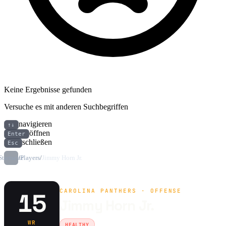
Keine Ergebnisse gefunden
Versuche es mit anderen Suchbegriffen
navigieren
↑↓
öffnen
Enter
schließen
Esc
Startseite
/
Players
/
Jimmy Horn Jr.
CAROLINA PANTHERS · OFFENSE
15
Jimmy Horn Jr.
WR
HEALTHY