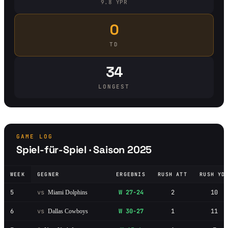
9.8 YPR
0
TD
34
LONGEST
GAME LOG
Spiel-für-Spiel · Saison 2025
WEEK
GEGNER
ERGEBNIS
RUSH ATT
RUSH YD
5
vs
W 27-24
2
10
Miami Dolphins
6
vs
W 30-27
1
11
Dallas Cowboys