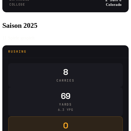
COLLEGE
Colorado
Saison 2025
11 Spiele gespielt
RUSHING
8
CARRIES
69
YARDS
6.3 YPG
0