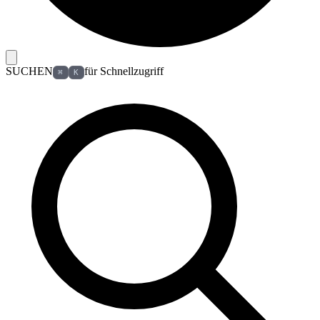
SUCHEN
für Schnellzugriff
⌘
K