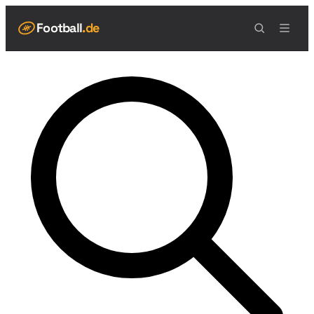
Football
.de
NAVIGATION
Live Scores
Spielplan
Teams
Tabelle
Football Regeln
Spielfeld
Spielablauf