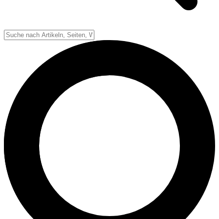
Down-System
Punkte & Scoring
Positionen
Strafen & Fouls
Overtime
Schiedsrichter
Football Lexikon