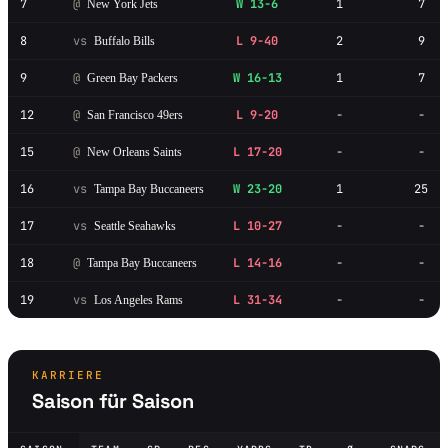
7
@
W 13-6
1
7
New York Jets
8
vs
L 9-40
2
9
Buffalo Bills
9
@
W 16-13
1
7
Green Bay Packers
12
@
L 9-20
-
-
San Francisco 49ers
15
@
L 17-20
-
-
New Orleans Saints
16
vs
W 23-20
1
25
Tampa Bay Buccaneers
17
vs
L 10-27
-
-
Seattle Seahawks
18
@
L 14-16
-
-
Tampa Bay Buccaneers
19
vs
L 31-34
-
-
Los Angeles Rams
KARRIERE
Saison für Saison