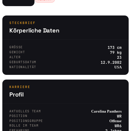
STECKBRIEF
Körperliche Daten
GRÖSSE
173 cm
GEWICHT
79 kg
ALTER
23
GEBURTSDATUM
12.9.2002
NATIONALITÄT
USA
KARRIERE
Profil
AKTUELLES TEAM
Carolina Panthers
POSITION
WR
POSITIONSGRUPPE
Offense
ROLLE IM TEAM
WR6
ERFAHRUNG
2 Jahre