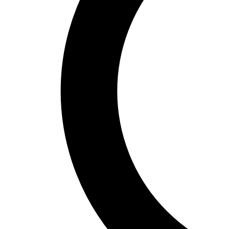
Down-System
Punkte & Scoring
Positionen
Strafen & Fouls
Overtime
Schiedsrichter
Football Lexikon