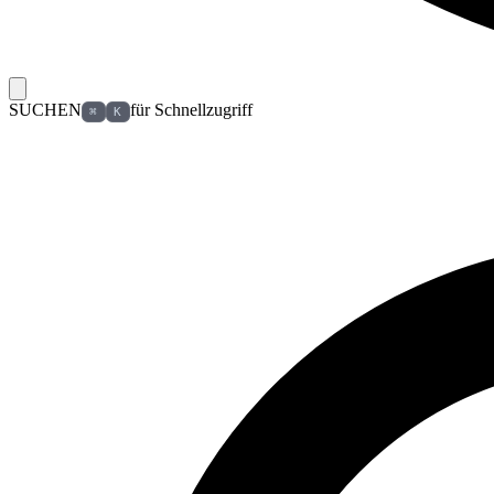
SUCHEN
für Schnellzugriff
⌘
K