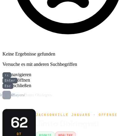
Keine Ergebnisse gefunden
Versuche es mit anderen Suchbegriffen
navigieren
↑↓
öffnen
Enter
schließen
Esc
Startseite
/
Players
/
Jimto Obidegwu
JACKSONVILLE JAGUARS · OFFENSE
62
Jimto Obidegwu
OT
ROOKIE
HEALTHY