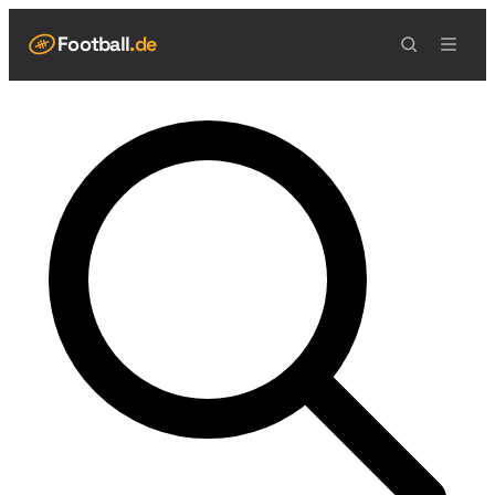
Football
.de
NAVIGATION
Live Scores
Spielplan
Teams
Tabelle
Football Regeln
Spielfeld
Spielablauf