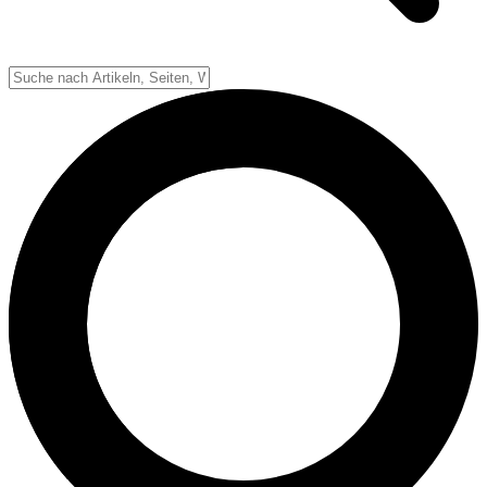
Down-System
Punkte & Scoring
Positionen
Strafen & Fouls
Overtime
Schiedsrichter
Football Lexikon