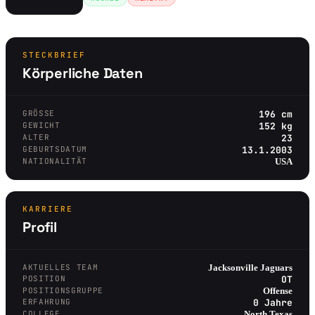
STECKBRIEF
Körperliche Daten
GRÖSSE
196 cm
GEWICHT
152 kg
ALTER
23
GEBURTSDATUM
13.1.2003
NATIONALITÄT
USA
KARRIERE
Profil
AKTUELLES TEAM
Jacksonville Jaguars
POSITION
OT
POSITIONSGRUPPE
Offense
ERFAHRUNG
0 Jahre
COLLEGE
North Texas