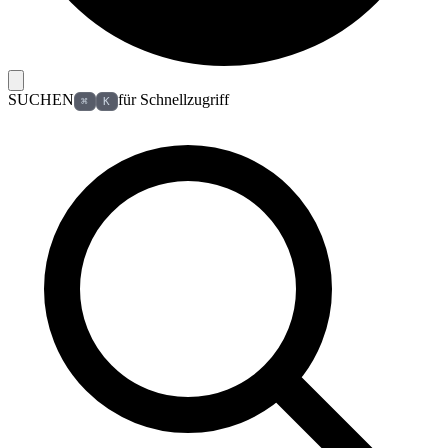
SUCHEN
für Schnellzugriff
⌘
K