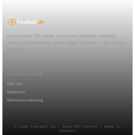
Football
.de
Dein deutsches NFL-Portal. Live-Scores, Spielpläne, Standings,
Team- und Spielerprofile, Stories, Regeln und mehr — alles auf einer
Plattform.
INFORMATIONEN
Über Uns
Impressum
Datenschutzerklärung
© 2026 Football.de · Dein NFL-Portal · Made in
Germany