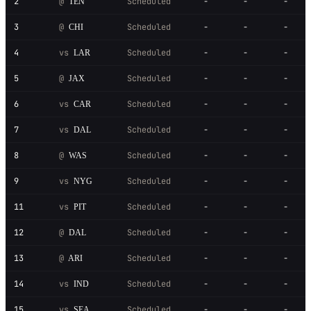
2
@
Scheduled
-
-
-
TEN
3
@
Scheduled
-
-
-
CHI
4
vs
Scheduled
-
-
-
LAR
5
@
Scheduled
-
-
-
JAX
6
vs
Scheduled
-
-
-
CAR
7
vs
Scheduled
-
-
-
DAL
8
@
Scheduled
-
-
-
WAS
9
vs
Scheduled
-
-
-
NYG
11
vs
Scheduled
-
-
-
PIT
12
@
Scheduled
-
-
-
DAL
13
@
Scheduled
-
-
-
ARI
14
vs
Scheduled
-
-
-
IND
15
vs
Scheduled
-
-
-
SEA