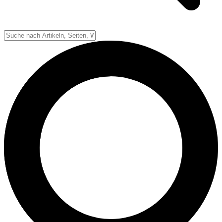
Spielfeld
Spielablauf
Down-System
Punkte & Scoring
Positionen
Strafen & Fouls
Overtime
Schiedsrichter
Football Lexikon