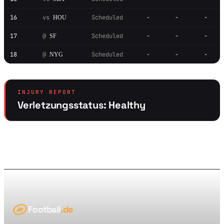
16
vs
Scheduled
-
-
-
HOU
17
@
Scheduled
-
-
-
SF
18
@
Scheduled
-
-
-
NYG
INJURY REPORT
Verletzungsstatus: Healthy
Football
.de