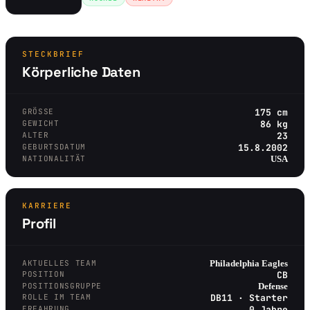
STECKBRIEF
Körperliche Daten
GRÖSSE
175 cm
GEWICHT
86 kg
ALTER
23
GEBURTSDATUM
15.8.2002
NATIONALITÄT
USA
KARRIERE
Profil
AKTUELLES TEAM
Philadelphia Eagles
POSITION
CB
POSITIONSGRUPPE
Defense
ROLLE IM TEAM
DB11 · Starter
ERFAHRUNG
0 Jahre