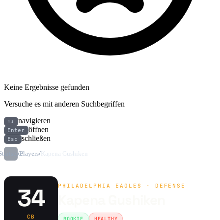
Keine Ergebnisse gefunden
Versuche es mit anderen Suchbegriffen
navigieren
↑↓
öffnen
Enter
schließen
Esc
Startseite
/
Players
/
Kapena Gushiken
PHILADELPHIA EAGLES · DEFENSE
34
Kapena Gushiken
CB
ROOKIE
HEALTHY