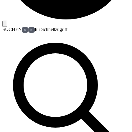
SUCHEN
für Schnellzugriff
⌘
K