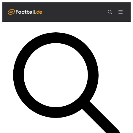
Football
.de
NAVIGATION
Live Scores
Spielplan
Teams
Spieler
Tabelle
Football Regeln