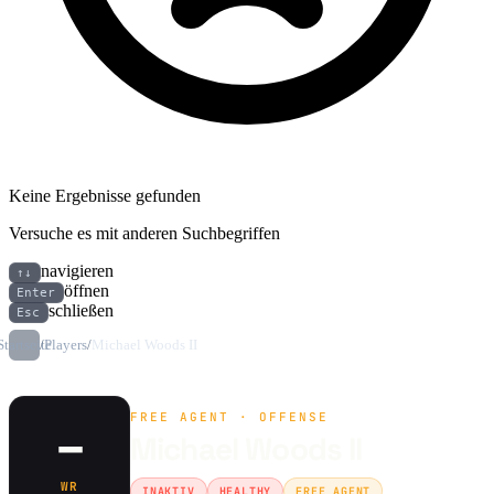
Keine Ergebnisse gefunden
Versuche es mit anderen Suchbegriffen
navigieren
↑↓
öffnen
Enter
schließen
Esc
Startseite
/
Players
/
Michael Woods II
FREE AGENT · OFFENSE
–
Michael Woods II
WR
INAKTIV
HEALTHY
FREE AGENT