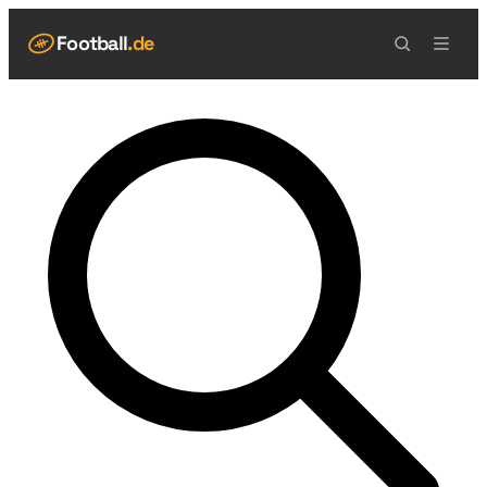
Football
.de
NAVIGATION
Live Scores
Spielplan
Teams
Tabelle
Football Regeln
Spielfeld
Spielablauf