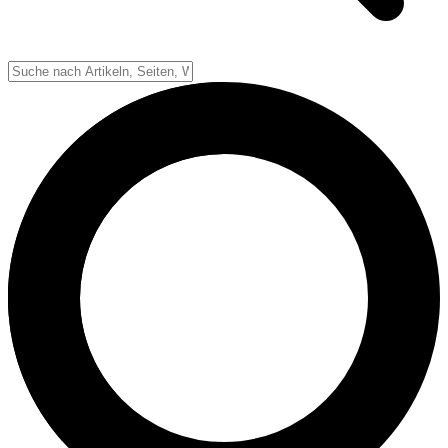
Down-System
Punkte & Scoring
Positionen
Strafen & Fouls
Overtime
Schiedsrichter
Football Lexikon