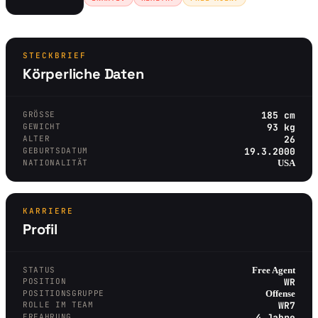
STECKBRIEF
Körperliche Daten
GRÖSSE
185 cm
GEWICHT
93 kg
ALTER
26
GEBURTSDATUM
19.3.2000
NATIONALITÄT
USA
KARRIERE
Profil
STATUS
Free Agent
POSITION
WR
POSITIONSGRUPPE
Offense
ROLLE IM TEAM
WR7
ERFAHRUNG
4 Jahre