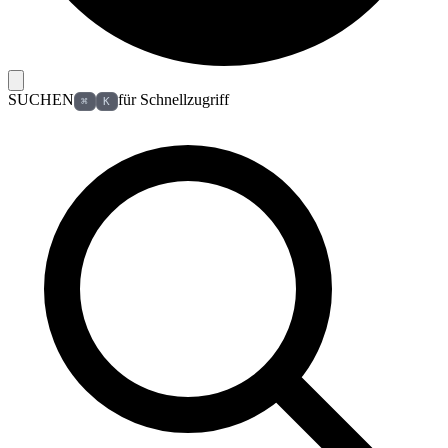
SUCHEN
für Schnellzugriff
⌘
K