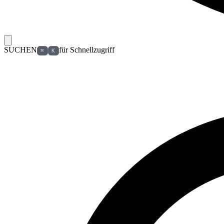
SUCHEN
für Schnellzugriff
⌘
K