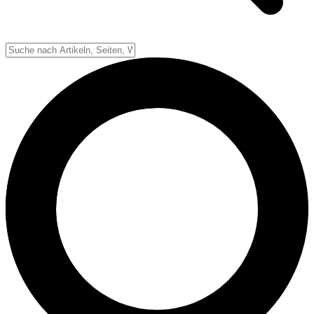
Down-System
Punkte & Scoring
Positionen
Strafen & Fouls
Overtime
Schiedsrichter
Football Lexikon