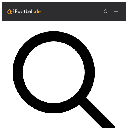
Football
.de
NAVIGATION
Live Scores
Spielplan
Teams
Tabelle
Football Regeln
Spielfeld
Spielablauf