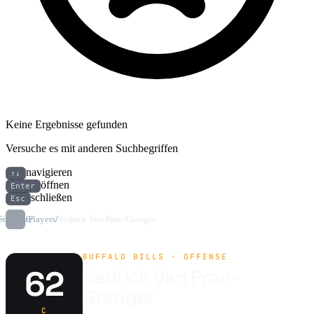
Keine Ergebnisse gefunden
Versuche es mit anderen Suchbegriffen
navigieren
↑↓
öffnen
Enter
schließen
Esc
Startseite
/
Players
/
Sedrick Van Pran-Granger
BUFFALO BILLS · OFFENSE
62
Sedrick Van Pran-
Granger
C