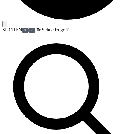
SUCHEN
für Schnellzugriff
⌘
K