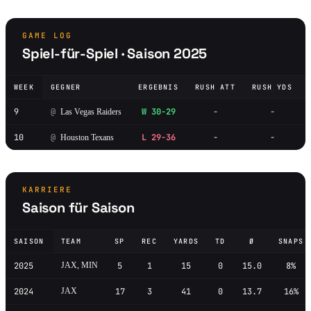
GAME LOG
Spiel-für-Spiel · Saison 2025
WEEK
GEGNER
ERGEBNIS
RUSH ATT
RUSH YDS
9
@
W 30-29
-
-
Las Vegas Raiders
10
@
L 29-36
-
-
Houston Texans
KARRIERE
Saison für Saison
SAISON
TEAM
SP
REC
YARDS
TD
Ø
SNAPS
2025
JAX, MIN
5
1
15
0
15.0
8%
2024
JAX
17
3
41
0
13.7
16%