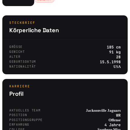
STECKBRIEF
Körperliche Daten
GRÖSSE
185 cm
GEWICHT
91 kg
ALTER
28
GEBURTSDATUM
15.5.1998
NATIONALITÄT
USA
KARRIERE
Profil
AKTUELLES TEAM
Jacksonville Jaguars
POSITION
WR
POSITIONSGRUPPE
Offense
ERFAHRUNG
4 Jahre
COLLEGE
Southern Miss