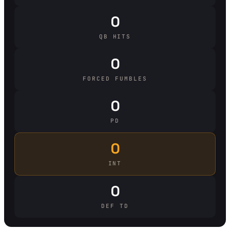
0
QB HITS
0
FORCED FUMBLES
0
PD
0
INT
0
DEF TD