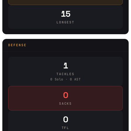
15
LONGEST
DEFENSE
1
TACKLES
0 Solo · 0 AST
0
SACKS
0
TFL