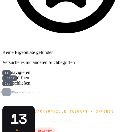
Keine Ergebnisse gefunden
Versuche es mit anderen Suchbegriffen
navigieren
↑↓
öffnen
Enter
schließen
Esc
Startseite
/
Players
/
Tim Jones
JACKSONVILLE JAGUARS · OFFENSE
13
Tim Jones
WR
HEALTHY