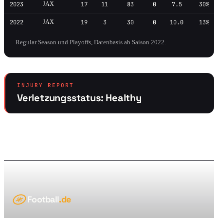
2023
JAX
17
11
83
0
7.5
30%
2022
JAX
19
3
30
0
10.0
13%
Regular Season und Playoffs, Datenbasis ab Saison 2022.
INJURY REPORT
Verletzungsstatus: Healthy
Football
.de