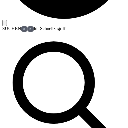
SUCHEN
für Schnellzugriff
⌘
K