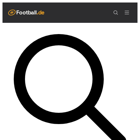
Football
.de
NAVIGATION
Live Scores
Spielplan
Teams
Tabelle
Football Regeln
Spielfeld
Spielablauf