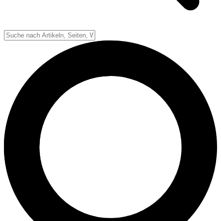
Down-System
Punkte & Scoring
Positionen
Strafen & Fouls
Overtime
Schiedsrichter
Football Lexikon