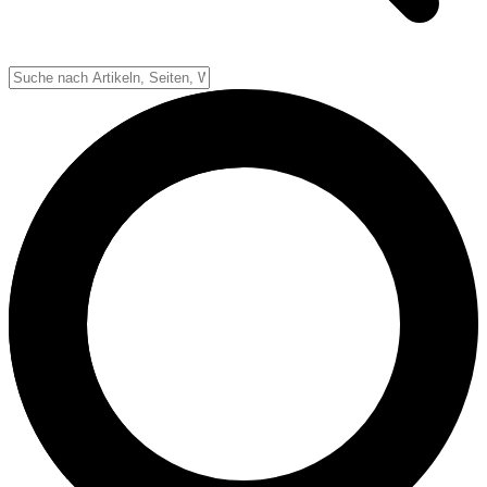
Down-System
Punkte & Scoring
Positionen
Strafen & Fouls
Overtime
Schiedsrichter
Football Lexikon