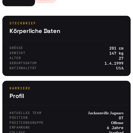
STECKBRIEF
Körperliche Daten
GRÖSSE
201 cm
GEWICHT
147 kg
ALTER
27
GEBURTSDATUM
1.4.1999
NATIONALITÄT
USA
KARRIERE
Profil
AKTUELLES TEAM
Jacksonville Jaguars
POSITION
OT
POSITIONSGRUPPE
Offense
ERFAHRUNG
6 Jahre
COLLEGE
Stanford