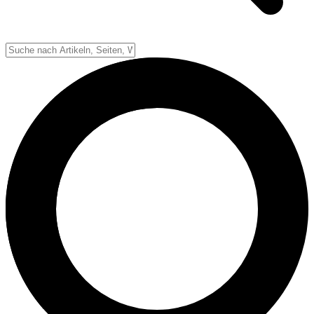
Down-System
Punkte & Scoring
Positionen
Strafen & Fouls
Overtime
Schiedsrichter
Football Lexikon