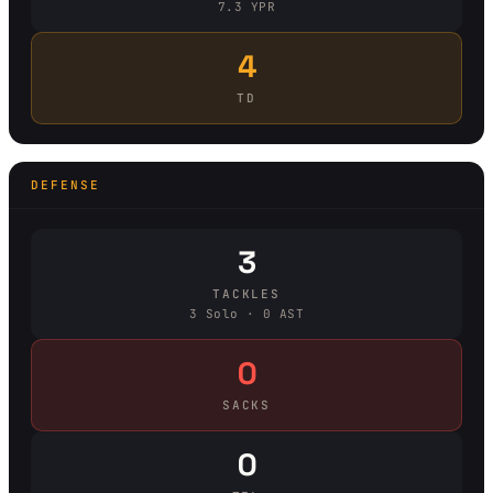
7.3 YPR
4
TD
DEFENSE
3
TACKLES
3 Solo · 0 AST
0
SACKS
0