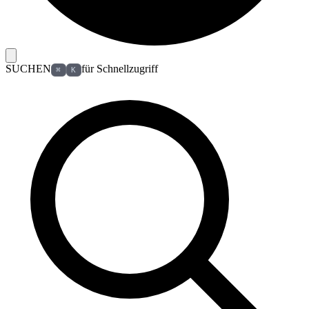
SUCHEN
für Schnellzugriff
⌘
K