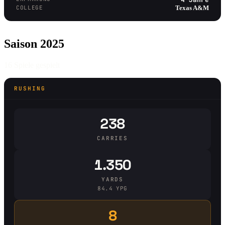
COLLEGE
Texas A&M
Saison 2025
16 Spiele gespielt
RUSHING
238
CARRIES
1.350
YARDS
84.4 YPG
8