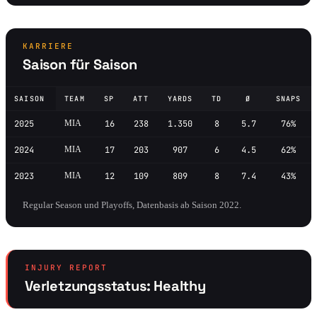
KARRIERE
Saison für Saison
SAISON
TEAM
SP
ATT
YARDS
TD
Ø
SNAPS
2025
MIA
16
238
1.350
8
5.7
76%
2024
MIA
17
203
907
6
4.5
62%
2023
MIA
12
109
809
8
7.4
43%
Regular Season und Playoffs, Datenbasis ab Saison 2022.
INJURY REPORT
Verletzungsstatus: Healthy