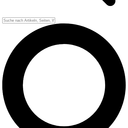
Down-System
Punkte & Scoring
Positionen
Strafen & Fouls
Overtime
Schiedsrichter
Football Lexikon