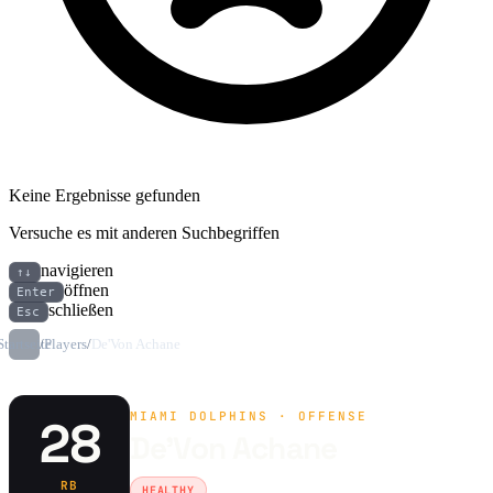
Keine Ergebnisse gefunden
Versuche es mit anderen Suchbegriffen
navigieren
↑↓
öffnen
Enter
schließen
Esc
Startseite
/
Players
/
De'Von Achane
MIAMI DOLPHINS · OFFENSE
28
De'Von Achane
RB
HEALTHY