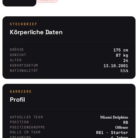
STECKBRIEF
Körperliche Daten
GRÖSSE
175 cm
GEWICHT
87 kg
ALTER
24
GEBURTSDATUM
13.10.2001
NATIONALITÄT
USA
KARRIERE
Profil
AKTUELLES TEAM
Miami Dolphins
POSITION
RB
POSITIONSGRUPPE
Offense
ROLLE IM TEAM
RB1 · Starter
ERFAHRUNG
4 Jahre