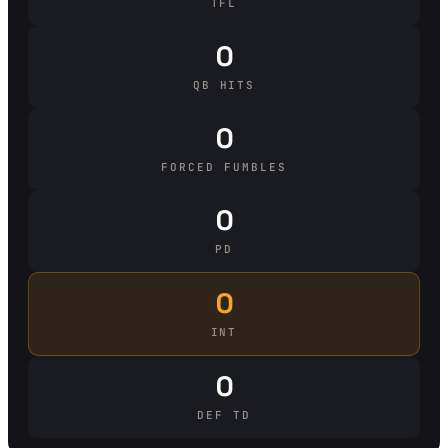
TFL
0
QB HITS
0
FORCED FUMBLES
0
PD
0
INT
0
DEF TD