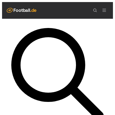
Football
.de
NAVIGATION
Live Scores
Spielplan
Teams
Tabelle
Football Regeln
Spielfeld
Spielablauf