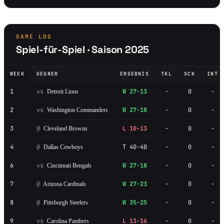
GAME LOG
Spiel-für-Spiel · Saison 2025
WEEK
GEGNER
ERGEBNIS
TKL
SCK
INT
1
vs
W 27-13
-
0
-
Detroit Lions
2
vs
W 27-18
-
0
-
Washington Commanders
3
@
L 10-13
-
0
-
Cleveland Browns
4
@
T 40-40
-
0
-
Dallas Cowboys
6
vs
W 27-18
-
0
-
Cincinnati Bengals
7
@
W 27-23
-
0
-
Arizona Cardinals
8
@
W 35-25
-
0
-
Pittsburgh Steelers
9
vs
L 13-16
-
0
-
Carolina Panthers