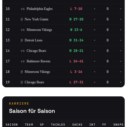
10
vs
L 7-10
-
0
-
Philadelphia Eagles
11
@
W 27-20
-
0
-
New York Giants
12
vs
W 23-6
-
0
-
Minnesota Vikings
13
@
W 31-24
-
0
-
Detroit Lions
14
vs
W 28-21
-
0
-
Chicago Bears
17
vs
L 24-41
-
0
-
Baltimore Ravens
18
@
L 3-16
-
0
-
Minnesota Vikings
19
@
L 27-31
-
0
-
Chicago Bears
KARRIERE
Saison für Saison
SAISON
TEAM
SP
TACKLES
SACKS
INT
FF
SNAPS