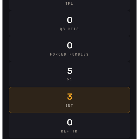
TFL
0
QB HITS
0
FORCED FUMBLES
5
PD
3
INT
0
DEF TD