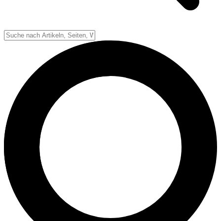
Down-System
Punkte & Scoring
Positionen
Strafen & Fouls
Overtime
Schiedsrichter
Football Lexikon