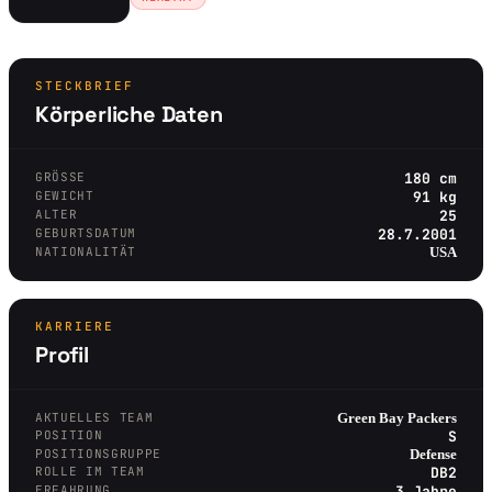
STECKBRIEF
Körperliche Daten
GRÖSSE
180 cm
GEWICHT
91 kg
ALTER
25
GEBURTSDATUM
28.7.2001
NATIONALITÄT
USA
KARRIERE
Profil
AKTUELLES TEAM
Green Bay Packers
POSITION
S
POSITIONSGRUPPE
Defense
ROLLE IM TEAM
DB2
ERFAHRUNG
3 Jahre