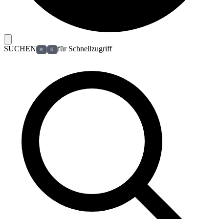
SUCHEN
für Schnellzugriff
⌘
K