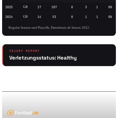
2025
GB
17
107
0
3
1
0%
2024
GB
14
53
0
1
1
0%
Regular Season und Playoffs, Datenbasis ab Saison 2022.
INJURY REPORT
Verletzungsstatus: Healthy
Football
.de