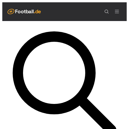
Football
.de
NAVIGATION
Live Scores
Spielplan
Teams
Tabelle
Football Regeln
Spielfeld
Spielablauf