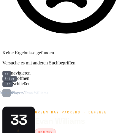
Keine Ergebnisse gefunden
Versuche es mit anderen Suchbegriffen
navigieren
↑↓
öffnen
Enter
schließen
Esc
Startseite
/
Players
/
Evan Williams
GREEN BAY PACKERS · DEFENSE
33
Evan Williams
S
HEALTHY