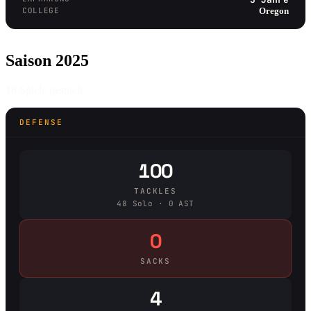
COLLEGE
Oregon
Saison 2025
16 Spiele gespielt
DEFENSE
100
TACKLES
48 Solo · 0 AST
0
SACKS
4