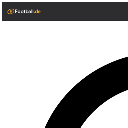
Football
.de
NAVIGATION
Live Scores
Spielplan
Teams
Tabelle
Football Regeln
Spielfeld
Spielablauf