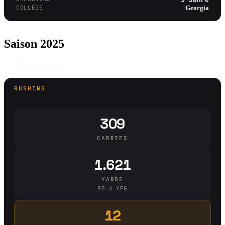
COLLEGE
Georgia
Saison 2025
17 Spiele gespielt
RUSHING
309
CARRIES
1.621
YARDS
95.4 YPG
12