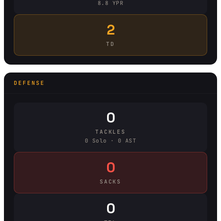
8.8 YPR
2
TD
DEFENSE
0
TACKLES
0 Solo · 0 AST
0
SACKS
0