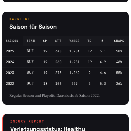
KARRIERE
Saison für Saison
SAISON
TEAM
SP
ATT
YARDS
TD
Ø
SNAPS
2025
BUF
19
348
1.784
12
5.1
58%
2024
BUF
19
260
1.281
19
4.9
48%
2023
BUF
19
273
1.262
2
4.6
55%
2022
BUF
18
106
559
3
5.3
26%
Regular Season und Playoffs, Datenbasis ab Saison 2022.
INJURY REPORT
Verletzungsstatus: Healthy