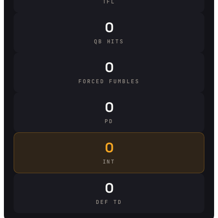
TFL
0
QB HITS
0
FORCED FUMBLES
0
PD
0
INT
0
DEF TD