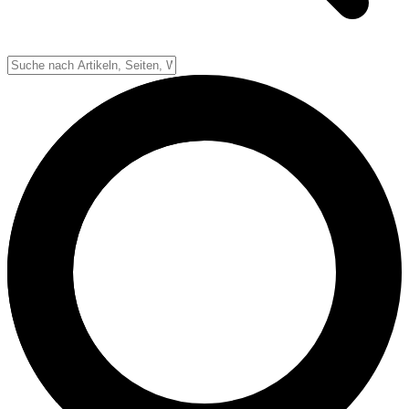
Down-System
Punkte & Scoring
Positionen
Strafen & Fouls
Overtime
Schiedsrichter
Football Lexikon