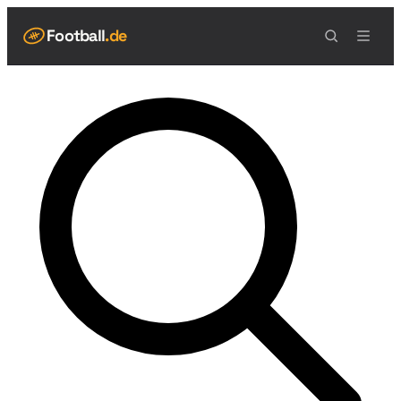
Football
.de
NAVIGATION
Live Scores
Spielplan
Teams
Tabelle
Football Regeln
Spielfeld
Spielablauf