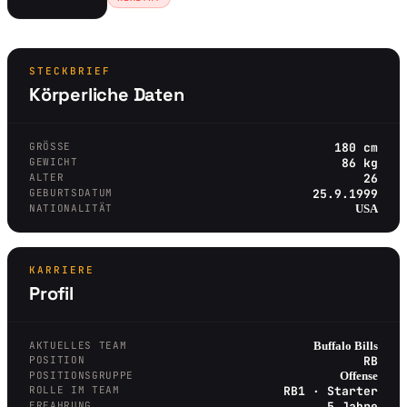
STECKBRIEF
Körperliche Daten
GRÖSSE
180 cm
GEWICHT
86 kg
ALTER
26
GEBURTSDATUM
25.9.1999
NATIONALITÄT
USA
KARRIERE
Profil
AKTUELLES TEAM
Buffalo Bills
POSITION
RB
POSITIONSGRUPPE
Offense
ROLLE IM TEAM
RB1 · Starter
ERFAHRUNG
5 Jahre