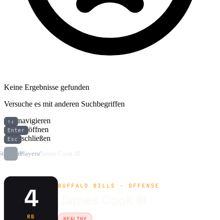
Keine Ergebnisse gefunden
Versuche es mit anderen Suchbegriffen
navigieren
↑↓
öffnen
Enter
schließen
Esc
Startseite
/
Players
/
James Cook III
BUFFALO BILLS · OFFENSE
4
James Cook III
RB
HEALTHY