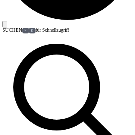
SUCHEN
für Schnellzugriff
⌘
K