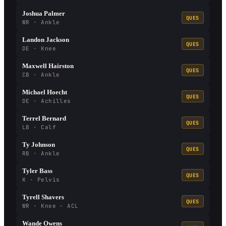
Joshua Palmer
QUES
WR · Ankle
Landon Jackson
QUES
DE · Knee
Maxwell Hairston
QUES
CB · Ankle
Michael Hoecht
QUES
DE · Achilles
Terrel Bernard
QUES
LB · Calf
Ty Johnson
QUES
RB · Ankle
Tyler Bass
QUES
K · Pelvis
Tyrell Shavers
QUES
WR · Knee - ACL
Wande Owens