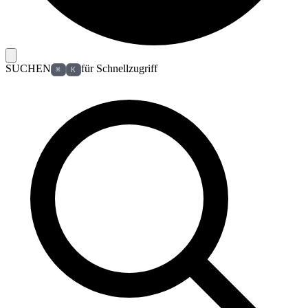
SUCHEN
für Schnellzugriff
⌘
K