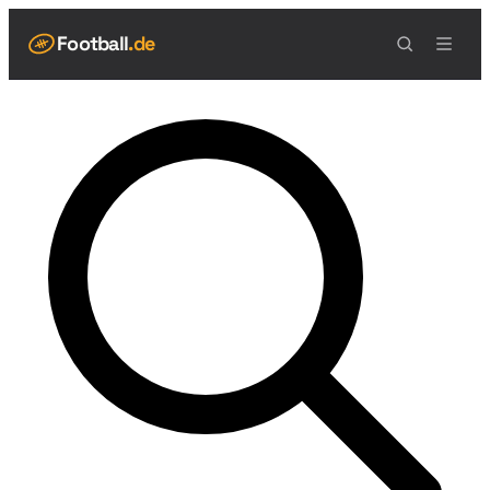
Football
.de
NAVIGATION
Live Scores
Spielplan
Teams
Tabelle
Football Regeln
Spielfeld
Spielablauf