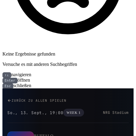
Keine Ergebnisse gefunden
Versuche es mit anderen Suchbegriffen
navigieren
↑↓
öffnen
Enter
schließen
Esc
Buffalo Bills bei Houston Texan
ZURÜCK ZU ALLEN SPIELEN
So., 13. Sept., 19:00
NRG Stadium
WEEK 1
BUFFALO