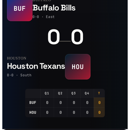
Buffalo Bills
BUF
0-0 · East
0
0
—
HOUSTON
Houston Texans
HOU
0-0 · South
Q1
Q2
Q3
Q4
T
BUF
0
0
0
0
0
HOU
0
0
0
0
0