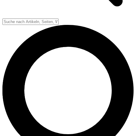
Down-System
Punkte & Scoring
Positionen
Strafen & Fouls
Overtime
Schiedsrichter
Football Lexikon