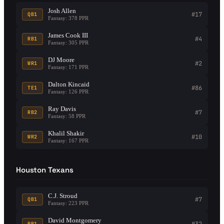
Josh Allen
#17
QB1
Fantasy: 378 PPR
James Cook III
#4
RB1
Fantasy: 305 PPR
DJ Moore
#2
WR1
Fantasy: 171 PPR
Dalton Kincaid
#86
TE1
Fantasy: 126 PPR
Ray Davis
#7
RB2
Fantasy: 58 PPR
Khalil Shakir
#10
WR2
Fantasy: 167 PPR
Houston Texans
C.J. Stroud
#7
QB1
Fantasy: 223 PPR
David Montgomery
#32
RB1