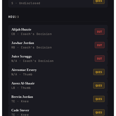
QUES
S · Undisclosed
HOU
23
Alijah Huzzie
OUT
CB · Coach's Decision
Jawhar Jordan
OUT
RB · Coach's Decision
Juice Scruggs
OUT
N/A · Coach's Decision
Aireontae Ersery
QUES
N/A · Thumb
Azeez Al-Shaair
QUES
LB · Thumb
Brevin Jordan
QUES
TE · Knee
Cade Stover
QUES
TE · Knee