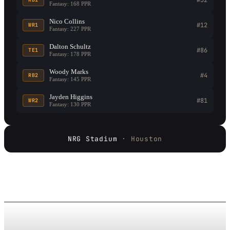
Fantasy: 168 PPR
Nico Collins
#12
WR1
Fantasy: 227 PPR
Dalton Schultz
#86
TE1
Fantasy: 178 PPR
Woody Marks
#4
RB2
Fantasy: 145 PPR
Jayden Higgins
#81
WR2
Fantasy: 130 PPR
NRG Stadium
· Houston