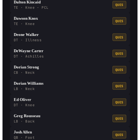
Dalton Kincaid
QUES
TE · Knee - PCL
Dawson Knox
QUES
TE · Knee
Deone Walker
QUES
DT · Illness
DeWayne Carter
QUES
DT · Achilles
Dorian Strong
QUES
CB · Neck
Dorian Williams
QUES
LB · Neck
Ed Oliver
QUES
DT · Knee
Greg Rousseau
QUES
LB · Back
Josh Allen
QUES
QB · Foot