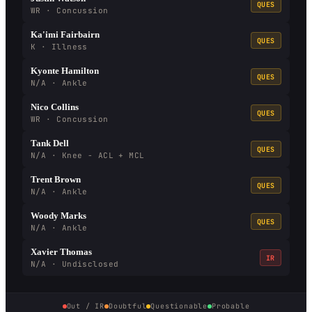
QUES
WR · Concussion
Ka'imi Fairbairn
QUES
K · Illness
Kyonte Hamilton
QUES
N/A · Ankle
Nico Collins
QUES
WR · Concussion
Tank Dell
QUES
N/A · Knee - ACL + MCL
Trent Brown
QUES
N/A · Ankle
Woody Marks
QUES
N/A · Ankle
Xavier Thomas
IR
N/A · Undisclosed
Out / IR
Doubtful
Questionable
Probable