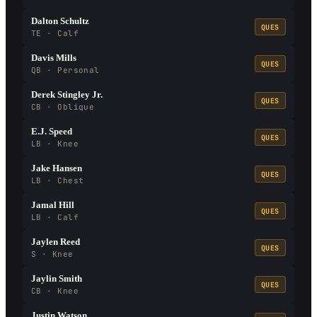
Dalton Schultz
QUES
TE · Calf
Davis Mills
QUES
QB · Personal
Derek Stingley Jr.
QUES
CB · Oblique
E.J. Speed
QUES
LB · Knee
Jake Hansen
QUES
LB · Chest
Jamal Hill
QUES
LB · Calf
Jaylen Reed
QUES
S · Knee
Jaylin Smith
QUES
CB · Knee
Justin Watson