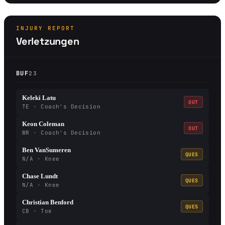
INJURY REPORT
Verletzungen
BUF
23
Keleki Latu
OUT
TE · Coach's Decision
Keon Coleman
OUT
WR · Coach's Decision
Ben VanSumeren
QUES
N/A · Knee
Chase Lundt
QUES
N/A · Knee
Christian Benford
QUES
CB · Toe