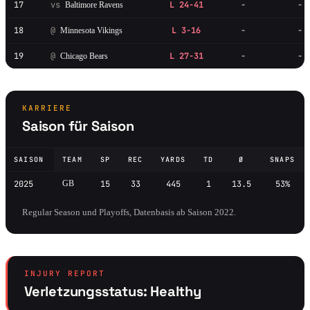
17
vs
L 24-41
-
-
Baltimore Ravens
18
@
L 3-16
-
-
Minnesota Vikings
19
@
L 27-31
-
-
Chicago Bears
KARRIERE
Saison für Saison
SAISON
TEAM
SP
REC
YARDS
TD
Ø
SNAPS
2025
GB
15
33
445
1
13.5
53%
Regular Season und Playoffs, Datenbasis ab Saison 2022.
INJURY REPORT
Verletzungsstatus: Healthy