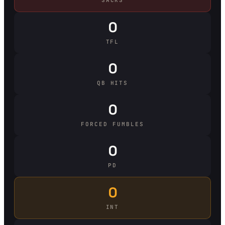
0
TFL
0
QB HITS
0
FORCED FUMBLES
0
PD
0
INT