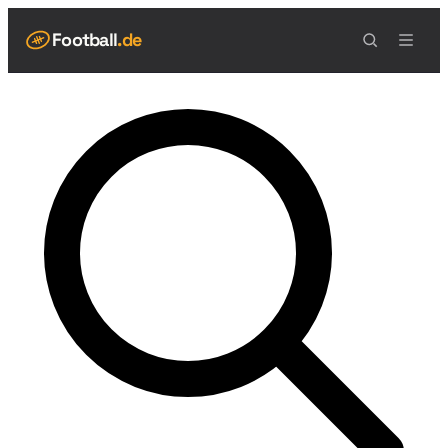
Football
.de
NAVIGATION
Live Scores
Spielplan
Teams
Tabelle
Football Regeln
Spielfeld
Spielablauf