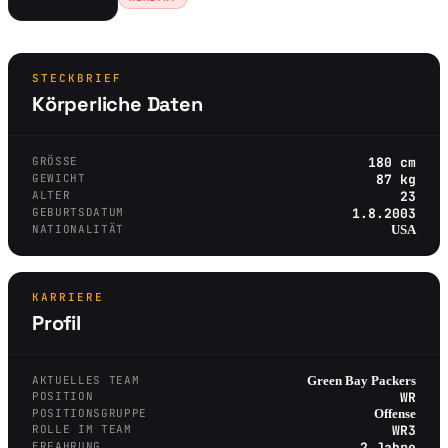
STECKBRIEF
Körperliche Daten
GRÖSSE
180 cm
GEWICHT
87 kg
ALTER
23
GEBURTSDATUM
1.8.2003
NATIONALITÄT
USA
KARRIERE
Profil
AKTUELLES TEAM
Green Bay Packers
POSITION
WR
POSITIONSGRUPPE
Offense
ROLLE IM TEAM
WR3
ERFAHRUNG
2 Jahre