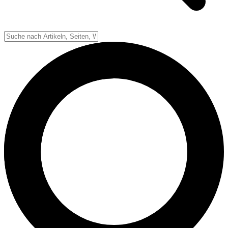
Down-System
Punkte & Scoring
Positionen
Strafen & Fouls
Overtime
Schiedsrichter
Football Lexikon