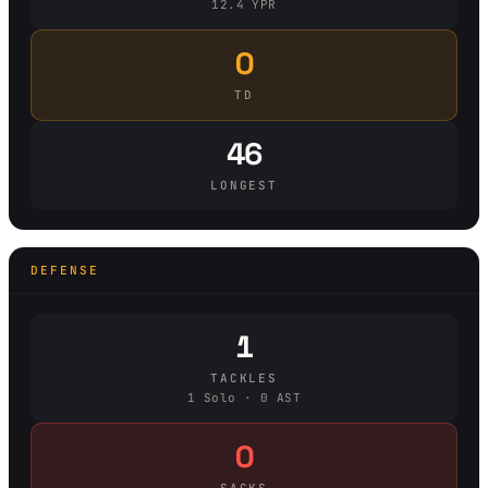
12.4 YPR
0
TD
46
LONGEST
DEFENSE
1
TACKLES
1 Solo · 0 AST
0
SACKS