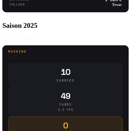
COLLEGE
Texas
Saison 2025
14 Spiele gespielt
RUSHING
10
CARRIES
49
YARDS
3.5 YPG
0