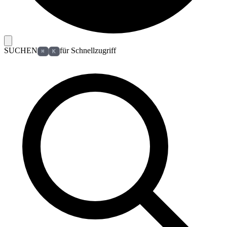
SUCHEN
für Schnellzugriff
⌘
K