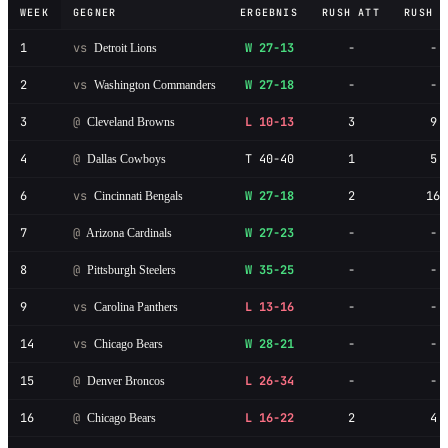
WEEK
GEGNER
ERGEBNIS
RUSH ATT
RUSH Y
1
vs
W 27-13
-
-
Detroit Lions
2
vs
W 27-18
-
-
Washington Commanders
3
@
L 10-13
3
9
Cleveland Browns
4
@
T 40-40
1
5
Dallas Cowboys
6
vs
W 27-18
2
16
Cincinnati Bengals
7
@
W 27-23
-
-
Arizona Cardinals
8
@
W 35-25
-
-
Pittsburgh Steelers
9
vs
L 13-16
-
-
Carolina Panthers
14
vs
W 28-21
-
-
Chicago Bears
15
@
L 26-34
-
-
Denver Broncos
16
@
L 16-22
2
4
Chicago Bears