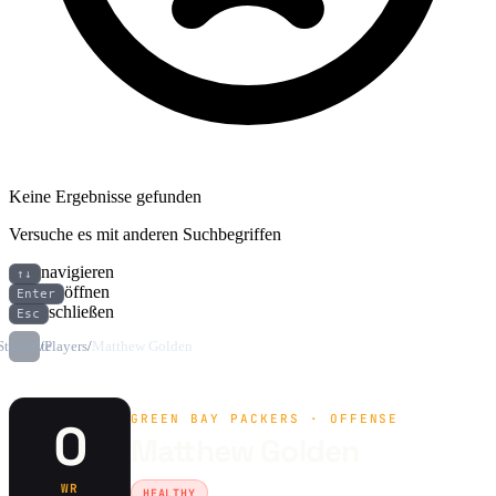
Keine Ergebnisse gefunden
Versuche es mit anderen Suchbegriffen
navigieren
↑↓
öffnen
Enter
schließen
Esc
Startseite
/
Players
/
Matthew Golden
GREEN BAY PACKERS · OFFENSE
0
Matthew Golden
WR
HEALTHY