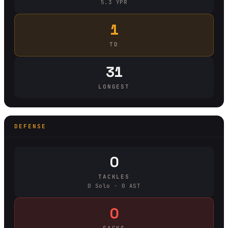
5.3 YPR
1
TD
31
LONGEST
DEFENSE
0
TACKLES
0 Solo · 0 AST
0
SACKS