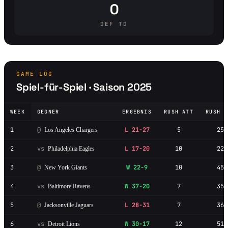
0
DEF TD
GAME LOG
Spiel-für-Spiel · Saison 2025
WEEK
GEGNER
ERGEBNIS
RUSH ATT
RUSH Y
1
@
L 21-27
5
25
Los Angeles Chargers
2
vs
L 17-20
10
22
Philadelphia Eagles
3
@
W 22-9
10
45
New York Giants
4
vs
W 37-20
7
35
Baltimore Ravens
5
@
L 28-31
7
36
Jacksonville Jaguars
6
vs
W 30-17
12
51
Detroit Lions