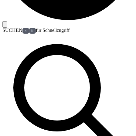
SUCHEN
für Schnellzugriff
⌘
K