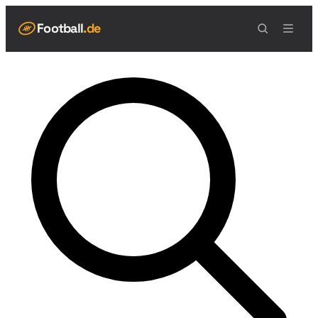
Football
.de
NAVIGATION
Live Scores
Spielplan
Teams
Tabelle
Football Regeln
Spielfeld
Spielablauf