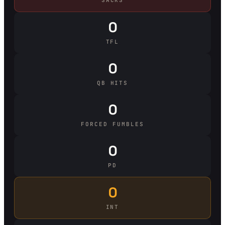
0
TFL
0
QB HITS
0
FORCED FUMBLES
0
PD
0
INT