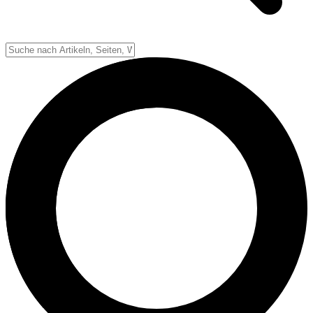
Down-System
Punkte & Scoring
Positionen
Strafen & Fouls
Overtime
Schiedsrichter
Football Lexikon