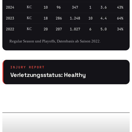
2024
KC
10
96
347
1
3.6
43%
2023
KC
18
286
1.248
10
4.4
64%
2022
KC
20
207
1.027
6
5.0
34%
Regular Season und Playoffs, Datenbasis ab Saison 2022.
INJURY REPORT
Verletzungsstatus: Healthy