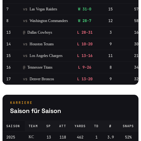
7
vs
W 31-0
15
57
Las Vegas Raiders
8
vs
W 28-7
12
58
Washington Commanders
13
@
L 28-31
3
16
Dallas Cowboys
14
vs
L 10-20
9
30
Houston Texans
15
vs
L 13-16
11
21
Los Angeles Chargers
16
@
L 9-26
8
34
Tennessee Titans
17
vs
L 13-20
9
32
Denver Broncos
KARRIERE
Saison für Saison
SAISON
TEAM
SP
ATT
YARDS
TD
Ø
SNAPS
2025
KC
13
118
462
1
3.9
52%