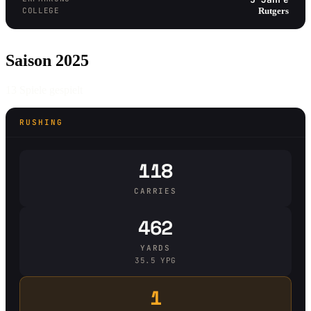
COLLEGE
Rutgers
Saison 2025
13 Spiele gespielt
RUSHING
118
CARRIES
462
YARDS
35.5 YPG
1