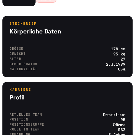
STECKBRIEF
Körperliche Daten
GRÖSSE
178 cm
GEWICHT
95 kg
ALTER
27
GEBURTSDATUM
2.3.1999
NATIONALITÄT
USA
KARRIERE
Profil
AKTUELLES TEAM
Detroit Lions
POSITION
RB
POSITIONSGRUPPE
Offense
ROLLE IM TEAM
RB2
ERFAHRUNG
5 Jahre