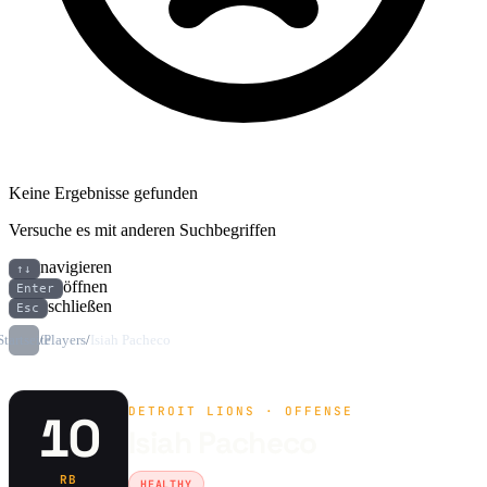
Keine Ergebnisse gefunden
Versuche es mit anderen Suchbegriffen
navigieren
↑↓
öffnen
Enter
schließen
Esc
Startseite
/
Players
/
Isiah Pacheco
DETROIT LIONS · OFFENSE
10
Isiah Pacheco
RB
HEALTHY