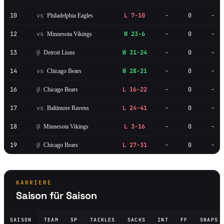
10
vs
L 7-10
-
0
-
Philadelphia Eagles
12
vs
W 23-6
-
0
-
Minnesota Vikings
13
@
W 31-24
-
0
-
Detroit Lions
14
vs
W 28-21
-
0
-
Chicago Bears
16
@
L 16-22
-
0
-
Chicago Bears
17
vs
L 24-41
-
0
-
Baltimore Ravens
18
@
L 3-16
-
0
-
Minnesota Vikings
19
@
L 27-31
-
0
-
Chicago Bears
KARRIERE
Saison für Saison
SAISON
TEAM
SP
TACKLES
SACKS
INT
FF
SNAPS