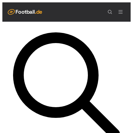
Football
.de
NAVIGATION
Live Scores
Spielplan
Teams
Tabelle
Football Regeln
Spielfeld
Spielablauf