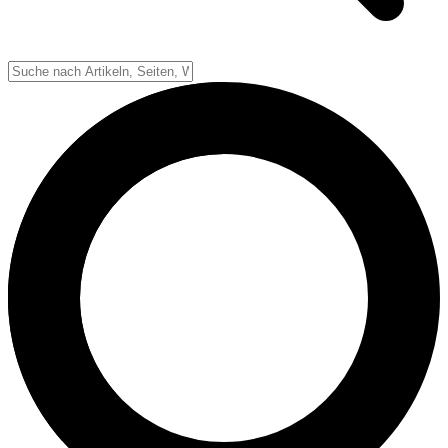
Down-System
Punkte & Scoring
Positionen
Strafen & Fouls
Overtime
Schiedsrichter
Football Lexikon