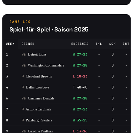
GAME LOG
Spiel-für-Spiel · Saison 2025
WEEK
GEGNER
ERGEBNIS
TKL
SCK
INT
1
vs
W 27-13
-
0
-
Detroit Lions
2
vs
W 27-18
-
0
-
Washington Commanders
3
@
L 10-13
-
0
-
Cleveland Browns
4
@
T 40-40
-
0
-
Dallas Cowboys
6
vs
W 27-18
-
0
-
Cincinnati Bengals
7
@
W 27-23
-
0
-
Arizona Cardinals
8
@
W 35-25
-
0
-
Pittsburgh Steelers
9
vs
L 13-16
-
0
-
Carolina Panthers