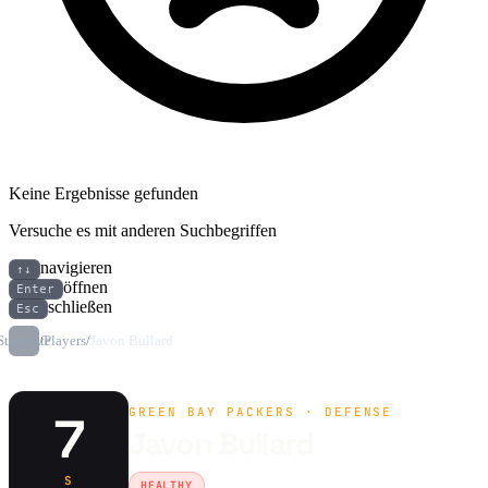
Keine Ergebnisse gefunden
Versuche es mit anderen Suchbegriffen
navigieren
↑↓
öffnen
Enter
schließen
Esc
Startseite
/
Players
/
Javon Bullard
GREEN BAY PACKERS · DEFENSE
7
Javon Bullard
S
HEALTHY