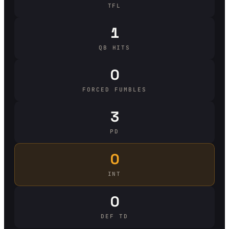
TFL
1
QB HITS
0
FORCED FUMBLES
3
PD
0
INT
0
DEF TD