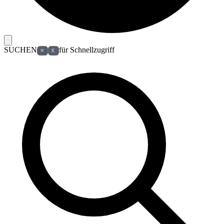
SUCHEN
für Schnellzugriff
⌘
K