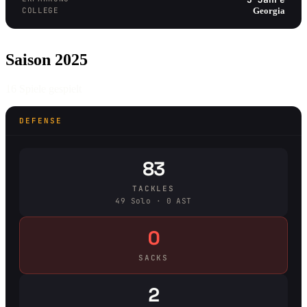
COLLEGE
Georgia
Saison 2025
16 Spiele gespielt
DEFENSE
83
TACKLES
49 Solo · 0 AST
0
SACKS
2