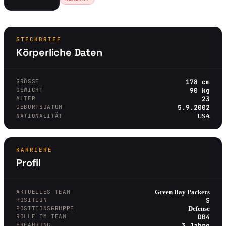
STECKBRIEF
Körperliche Daten
GRÖSSE
178 cm
GEWICHT
90 kg
ALTER
23
GEBURTSDATUM
5.9.2002
NATIONALITÄT
USA
KARRIERE
Profil
AKTUELLES TEAM
Green Bay Packers
POSITION
S
POSITIONSGRUPPE
Defense
ROLLE IM TEAM
DB4
ERFAHRUNG
3 Jahre