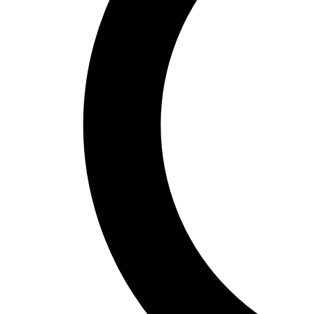
Down-System
Punkte & Scoring
Positionen
Strafen & Fouls
Overtime
Schiedsrichter
Football Lexikon