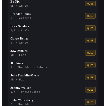
Bo Nix
QUES
QB · Ankle
Brandon Jones
QUES
S · Pectoral
Drew Sanders
QUES
N/A · Ankle
Garett Bolles
QUES
OT · Ankle
J.K. Dobbins
QUES
RB · Foot
JL Skinner
QUES
S · Shoulder - Labrum
John Franklin-Myers
QUES
DE · Hip
Johnny Walker
QUES
N/A · Undisclosed
Luke Wattenberg
QUES
C · Shoulder