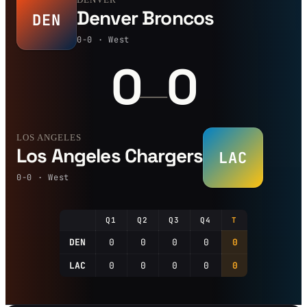
Denver Broncos
DEN
0-0 · West
0
0
—
LOS ANGELES
Los Angeles Chargers
LAC
0-0 · West
Q1
Q2
Q3
Q4
T
DEN
0
0
0
0
0
LAC
0
0
0
0
0