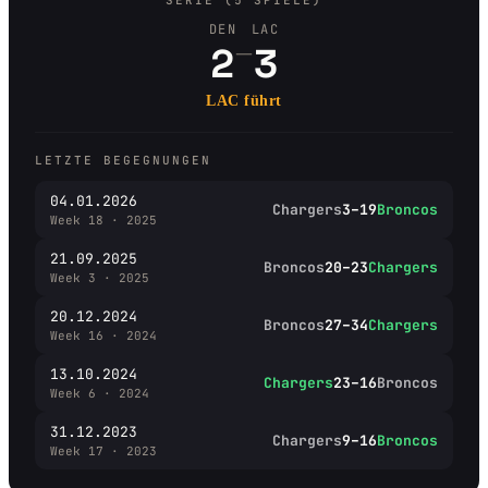
SERIE (5 SPIELE)
DEN
LAC
–
2
3
LAC führt
LETZTE BEGEGNUNGEN
04.01.2026
Chargers
3–19
Broncos
Week 18 · 2025
21.09.2025
Broncos
20–23
Chargers
Week 3 · 2025
20.12.2024
Broncos
27–34
Chargers
Week 16 · 2024
13.10.2024
Chargers
23–16
Broncos
Week 6 · 2024
31.12.2023
Chargers
9–16
Broncos
Week 17 · 2023