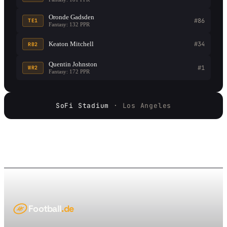
Oronde Gadsden
#86
TE1
Fantasy: 132 PPR
Keaton Mitchell
#34
RB2
Quentin Johnston
#1
WR2
Fantasy: 172 PPR
SoFi Stadium
· Los Angeles
Football
.de