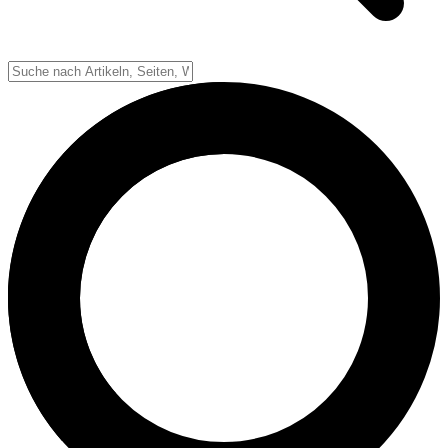
Down-System
Punkte & Scoring
Positionen
Strafen & Fouls
Overtime
Schiedsrichter
Football Lexikon