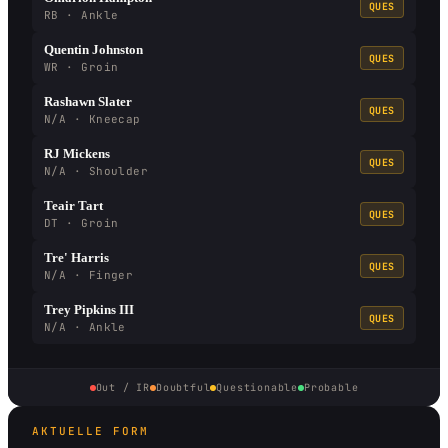
QUES
RB · Ankle
Quentin Johnston
QUES
WR · Groin
Rashawn Slater
QUES
N/A · Kneecap
RJ Mickens
QUES
N/A · Shoulder
Teair Tart
QUES
DT · Groin
Tre' Harris
QUES
N/A · Finger
Trey Pipkins III
QUES
N/A · Ankle
Out / IR
Doubtful
Questionable
Probable
AKTUELLE FORM