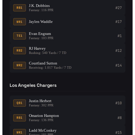
J.K. Dobbins
#27
RB1
Fantasy: 116 PPR
Jaylen Waddle
#17
WR1
Evan Engram
#1
TE1
Fantasy: 103 PPR
RJ Harvey
#12
RB2
Rushing: 540 Yards / 7 TD
Courtland Sutton
#14
WR2
Receiving: 1.017 Yards / 7 TD
Los Angeles Chargers
Justin Herbert
#10
QB1
Fantasy: 302 PPR
Omarion Hampton
#8
RB1
Fantasy: 136 PPR
Ladd McConkey
#15
WR1
Fantasy: 181 PPR