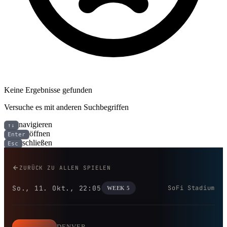
Keine Ergebnisse gefunden
Versuche es mit anderen Suchbegriffen
navigieren
↑↓
öffnen
Enter
schließen
Esc
Denver Broncos bei Los Angeles
ZURÜCK ZU ALLEN SPIELEN
So., 11. Okt., 22:05
SoFi Stadium
WEEK 5
DENVER