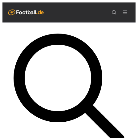
Football
.de
NAVIGATION
Live Scores
Spielplan
Teams
Tabelle
Football Regeln
Spielfeld
Spielablauf