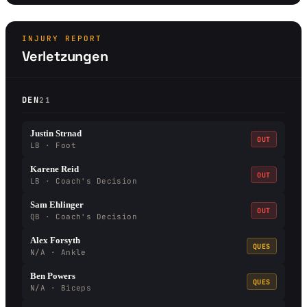
INJURY REPORT
Verletzungen
DEN
21
Justin Strnad
OUT
LB · Foot
Karene Reid
OUT
LB · Coach's Decision
Sam Ehlinger
OUT
QB · Coach's Decision
Alex Forsyth
QUES
N/A · Ankle
Ben Powers
QUES
N/A · Biceps