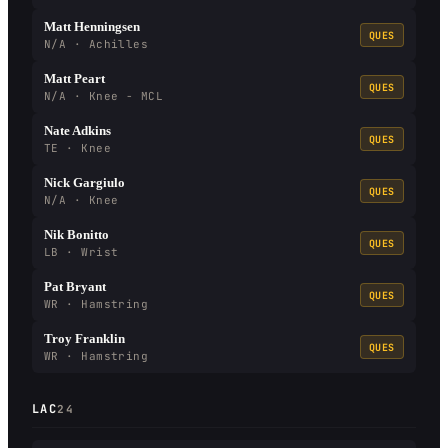
Matt Henningsen
QUES
N/A · Achilles
Matt Peart
QUES
N/A · Knee - MCL
Nate Adkins
QUES
TE · Knee
Nick Gargiulo
QUES
N/A · Knee
Nik Bonitto
QUES
LB · Wrist
Pat Bryant
QUES
WR · Hamstring
Troy Franklin
QUES
WR · Hamstring
LAC
24