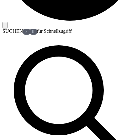
SUCHEN
für Schnellzugriff
⌘
K