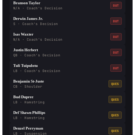
Branson Taylor
OUT
N/A · Coach's Decision
Derwin James Jr.
OUT
S · Coach's Decision
Isas Waxter
OUT
N/A · Coach's Decision
Justin Herbert
OUT
QB · Coach's Decision
Tuli Tuipulotu
OUT
LB · Coach's Decision
Benjamin St-Juste
QUES
CB · Shoulder
Bud Dupree
QUES
LB · Hamstring
Del'Shawn Phillips
QUES
LB · Hamstring
Denzel Perryman
QUES
LB · Suspension