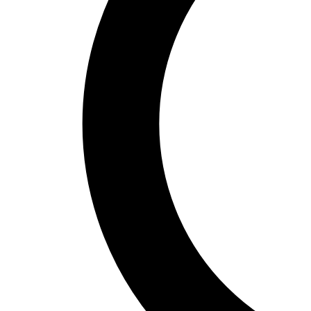
Down-System
Punkte & Scoring
Positionen
Strafen & Fouls
Overtime
Schiedsrichter
Football Lexikon