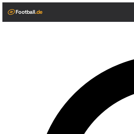
Football
.de
NAVIGATION
Live Scores
Spielplan
Teams
Tabelle
Football Regeln
Spielfeld
Spielablauf